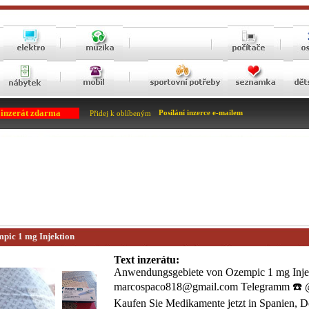
 inzerát zdarma
Posílání inzerce e-mailem
Přidej k oblíbeným
pic 1 mg Injektion
Text inzerátu:
Anwendungsgebiete von Ozempic 1 mg Inje
marcospaco818@gmail.com Telegramm ☎️
Kaufen Sie Medikamente jetzt in Spanien, D