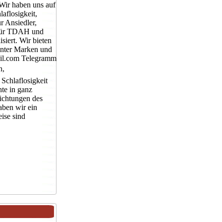
 Wir haben uns auf
aflosigkeit,
r Ansiedler,
n für TDAH und
siert. Wir bieten
unter Marken und
il.com Telegramm
n,
Schlaflosigkeit
nte in ganz
Richtungen des
aben wir ein
ise sind