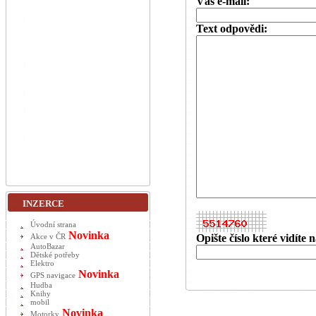
Váš e-mail:
Text odpovědi:
INZERCE
Úvodní strana
Novinka
Opište číslo které vidíte
Akce v ČR
AutoBazar
Dětské potřeby
Elektro
Novinka
GPS navigace
Hudba
Knihy
mobil
Novinka
Motorky