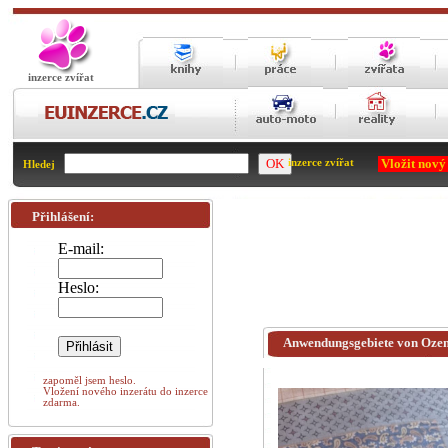
inzerce zvířat
Vložit nový
inzerce zvířat
Hledej
Přihlášení:
E-mail:
Heslo:
Anwendungsgebiete von Ozem
zapoměl jsem heslo.
Vložení nového inzerátu do inzerce
zdarma.