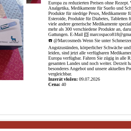
Europa zu reduzierten Preisen ohne Rezept.
Analgetika, Medikamente für Sueño und Schl
Produkte für niedrige Pesos, Medikamente fü
Esteroide, Produkte für Diabetes, Tablette
viele andere generische Medikamente speziali
mehr als 300 verschiedene Produkte an, dar
Gattungen. E-Mail 📨 marcospaco818@gma
☎️ @Marcosmeds Wenn Sie unter Schmerze
Angstzuständen, körperlicher Schwäche und 
leiden, sind jetzt alle verfügbaren Medikame
Europa verfügbar. Fahren Sie zügig in alle 
gesamten Landes und noch weiter. Derzeit h
besonderes Angebot und unsere aktuellen Pre
vergleichbar.
Inzerát vložen:
09.07.2026
Cena:
40