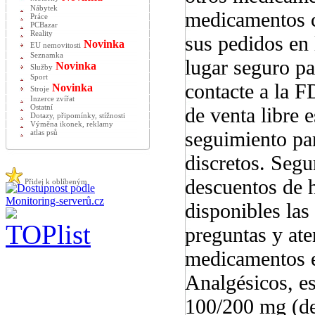
Nábytek
medicamentos c
Práce
PCBazar
Reality
sus pedidos en 
Novinka
EU nemovitosti
Seznamka
lugar seguro pa
Novinka
Služby
Sport
contacte a la 
Novinka
Stroje
Inzerce zvířat
Ostatní
de venta libre 
Dotazy, připomínky, stížnosti
Výměna ikonek, reklamy
seguimiento pa
atlas psů
discretos. Segu
descuentos de h
Přidej k oblíbeným
disponibles las
preguntas y ate
medicamentos e
Analgésicos, es
100/200 mg (de 