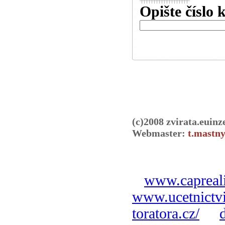
Opište číslo 
(c)2008 zvirata.euinz
Webmaster:
t.mastny
www.capreali
www.ucetnictvi
toratora.cz/