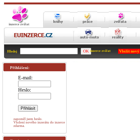
inzerce zvířat
Vložit nový
inzerce zvířat
Hledej
Přihlášení:
E-mail:
Heslo:
zapoměl jsem heslo.
Vložení nového inzerátu do inzerce
zdarma.