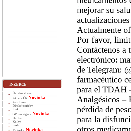
mejorar su salu
actualizaciones
Actualmente ofr
Por favor, lim
Contáctenos a t
electrónico: m
de Telegram: 
farmacéutico ce
INZERCE
para el TDAH –
Úvodní strana
Analgésicos – P
Novinka
Akce v ČR
AutoBazar
Dětské potřeby
pérdida de pes
Elektro
Novinka
GPS navigace
para la disfunc
Hudba
Knihy
mobil
otros medicame
Novinka
Motorky