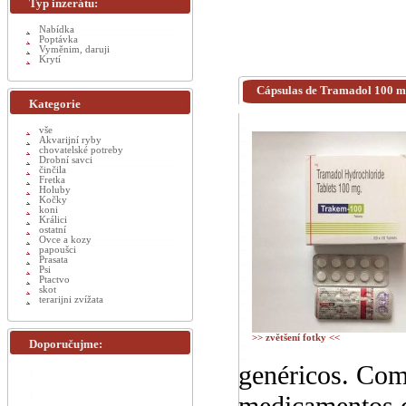
Typ inzerátu:
Nabídka
Poptávka
Vyměnim, daruji
Krytí
Cápsulas de Tramadol 100 mg 
Kategorie
vše
Akvarijní ryby
chovatelské potreby
Drobní savci
činčila
Fretka
Holuby
Kočky
koni
Králici
ostatní
Ovce a kozy
papoušci
Prasata
Psi
Ptactvo
skot
terarijni zvížata
>> zvětšení fotky <<
Doporučujme:
genéricos. Com
medicamentos q