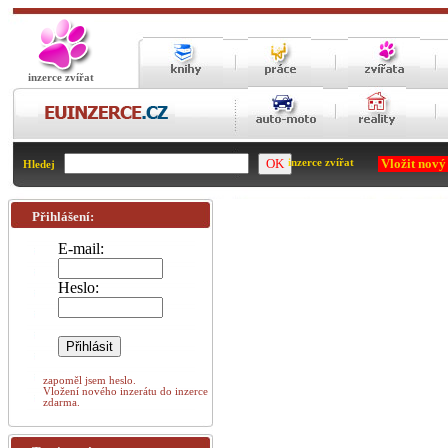
inzerce zvířat
Vložit nový
inzerce zvířat
Hledej
Přihlášení:
E-mail:
Heslo:
zapoměl jsem heslo.
Vložení nového inzerátu do inzerce
zdarma.