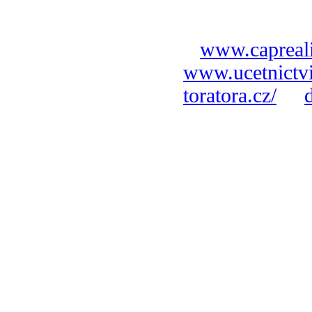
www.capreali
www.ucetnictvi
toratora.cz/