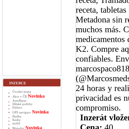
receta, tabletas
Metadona sin re
muchos más. Co
medicamentos d
K2. Compre aqu
confiables. Env
marcospaco818
(@Marcosmeds) 
INZERCE
24 horas y rea
Úvodní strana
privacidad es n
Novinka
Akce v ČR
AutoBazar
Dětské potřeby
compromiso.
Elektro
Novinka
GPS navigace
Inzerát vlože
Hudba
Knihy
mobil
Cena:
40
Novinka
Motorky