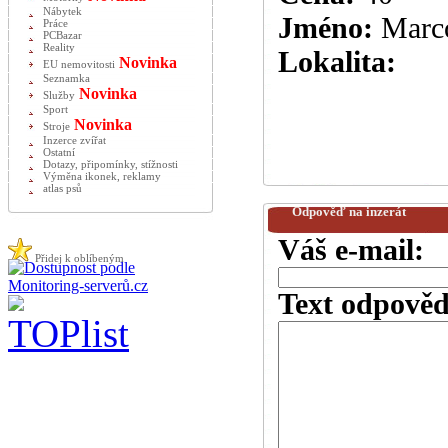
Nábytek
Jméno:
Marc
Práce
PCBazar
Reality
Lokalita:
Novinka
EU nemovitosti
Seznamka
Novinka
Služby
Sport
Novinka
Stroje
Inzerce zvířat
Ostatní
Dotazy, připomínky, stížnosti
Výměna ikonek, reklamy
atlas psů
Odpověď na inzerát
Váš e-mail:
Přidej k oblíbeným
Text odpověd