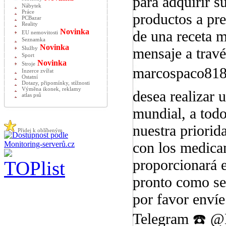
para adquirir 
Nábytek
Práce
productos a pre
PCBazar
Reality
Novinka
de una receta m
EU nemovitosti
Seznamka
Novinka
mensaje a travé
Služby
Sport
Novinka
Stroje
marcospaco818
Inzerce zvířat
Ostatní
Dotazy, připomínky, stížnosti
Výměna ikonek, reklamy
desea realizar 
atlas psů
mundial, a todo
nuestra priorida
Přidej k oblíbeným
con los medica
proporcionará 
pronto como se 
por favor env
Telegram ☎️ @