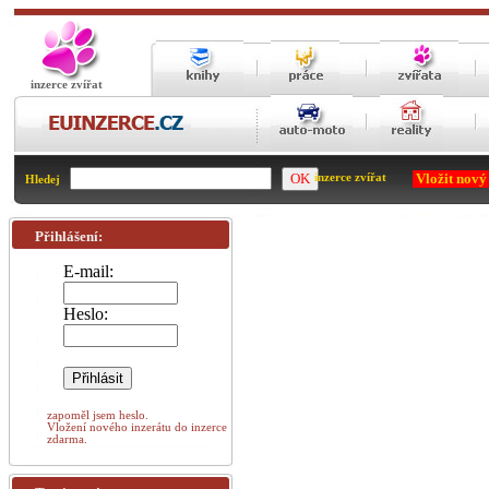
inzerce zvířat
Vložit nový
inzerce zvířat
Hledej
Přihlášení:
E-mail:
Heslo:
zapoměl jsem heslo.
Vložení nového inzerátu do inzerce
zdarma.