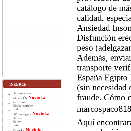
catálogo de más
calidad, especi
Ansiedad Insom
Disfunción eré
peso (adelgaza
Además, enviam
transporte veri
España Egipto 
INZERCE
(sin necesidad 
Úvodní strana
fraude. Cómo co
Novinka
Akce v ČR
AutoBazar
marcospaco81
Dětské potřeby
Elektro
Novinka
GPS navigace
Hudba
Aquí encontrará
Knihy
mobil
Novinka
Motorky