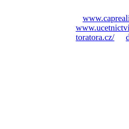
www.capreali
www.ucetnictvi
toratora.cz/