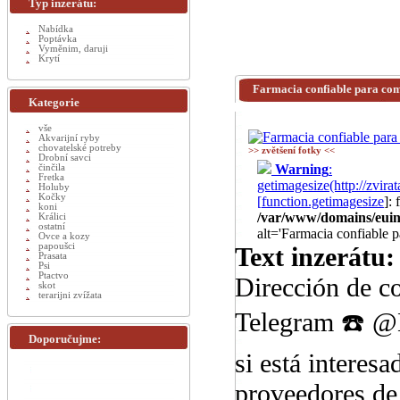
Typ inzerátu:
Nabídka
Poptávka
Vyměnim, daruji
Krytí
Farmacia confiable para co
Kategorie
vše
Akvarijní ryby
chovatelské potreby
>> zvětšení fotky <<
Drobní savci
Warning
:
činčila
Fretka
getimagesize(http://zv
Holuby
Kočky
[
function.getimagesize
]:
koni
/var/www/domains/euinz
Králici
ostatní
alt='Farmacia confiable 
Ovce a kozy
papoušci
Text inzerátu:
Prasata
Psi
Ptactvo
Dirección de c
skot
terarijni zvížata
Telegram ☎️ @
Doporučujme:
si está interes
proveedores de