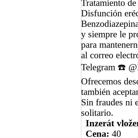
Tratamiento d
Disfunción eré
Benzodiazepina
y siempre le p
para mantenerno
al correo elec
Telegram ☎️ @M
Ofrecemos desc
también acepta
Sin fraudes ni 
solitario.
Inzerát vlože
Cena:
40