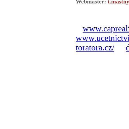
Webmaster:
t.mastny
www.capreali
www.ucetnictvi
toratora.cz/