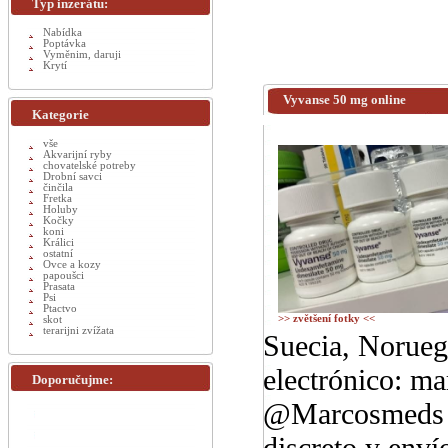
Typ inzerátu:
Nabídka
Poptávka
Vyměnim, daruji
Krytí
Vyvanse 50 mg online
Kategorie
vše
Akvarijní ryby
chovatelské potreby
Drobní savci
činčila
Fretka
Holuby
Kočky
koni
Králici
ostatní
Ovce a kozy
papoušci
Prasata
Psi
Ptactvo
>> zvětšení fotky <<
skot
terarijni zvížata
Suecia, Norueg
electrónico: 
Doporučujme:
@Marcosmeds P
discreto y enví