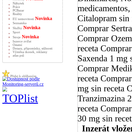
Nábytek
medicamentos, 
Práce
PCBazar
Reality
Citalopram sin
Novinka
EU nemovitosti
Seznamka
Comprar Sertral
Novinka
Služby
Sport
Comprar Ozempi
Novinka
Stroje
Inzerce zvířat
Ostatní
receta Comprar
Dotazy, připomínky, stížnosti
Výměna ikonek, reklamy
Saxenda 1 mg s
atlas psů
Comprar Mediki
receta Comprar
Přidej k oblíbeným
mg sin receta 
Tranzimazina 2
receta Comprar
30 mg sin recet
Inzerát vlože