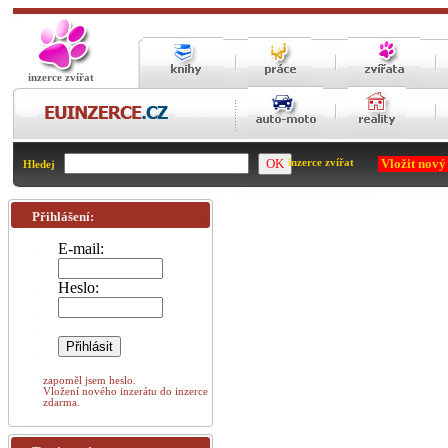
inzerce zvířat
Vložit nový
inzerce zvířat
Hledej
Přihlášení:
E-mail:
Heslo:
zapoměl jsem heslo.
Vložení nového inzerátu do inzerce
zdarma.