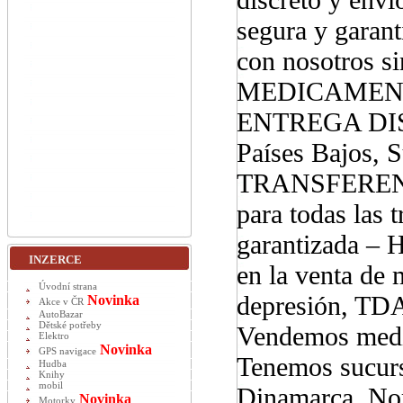
segura y garan
con nosotros
MEDICAMENT
ENTREGA DISCR
Países Bajos, 
TRANSFERENC
para todas las 
garantizada – 
INZERCE
en la venta de
Úvodní strana
depresión, TDA
Novinka
Akce v ČR
AutoBazar
Dětské potřeby
Vendemos medic
Elektro
Novinka
GPS navigace
Tenemos sucurs
Hudba
Knihy
mobil
Dinamarca, Nor
Novinka
Motorky