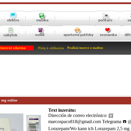
 inzerát zdarma
Posílání inzerce e-mailem
Přidej k oblíbeným
 mg online
Text inzerátu:
Dirección de correo electrónico: 📨
marcospaco818@gmail.com Telegrama ☎️ 
Lorazepam/Wo kann ich Lorazepam 2,5 mg 