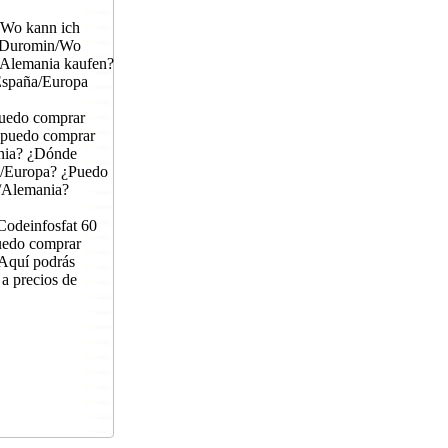
/Wo kann ich
? Duromin/Wo
/Alemania kaufen?
España/Europa
uedo comprar
 puedo comprar
nia? ¿Dónde
a/Europa? ¿Puedo
/Alemania?
odeinfosfat 60
uedo comprar
Aquí podrás
a precios de