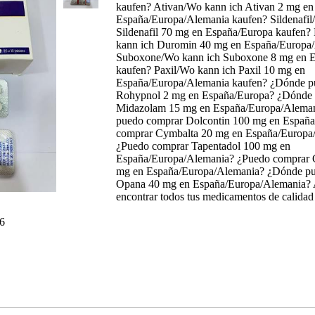
kaufen? Ativan/Wo kann ich Ativan 2 mg en
España/Europa/Alemania kaufen? Sildenafil
Sildenafil 70 mg en España/Europa kaufen
kann ich Duromin 40 mg en España/Europa
Suboxone/Wo kann ich Suboxone 8 mg en 
kaufen? Paxil/Wo kann ich Paxil 10 mg en
España/Europa/Alemania kaufen? ¿Dónde p
Rohypnol 2 mg en España/Europa? ¿Dónde
Midazolam 15 mg en España/Europa/Alema
puedo comprar Dolcontin 100 mg en Españ
comprar Cymbalta 20 mg en España/Europa
¿Puedo comprar Tapentadol 100 mg en
España/Europa/Alemania? ¿Puedo comprar C
mg en España/Europa/Alemania? ¿Dónde p
Opana 40 mg en España/Europa/Alemania? 
encontrar todos tus medicamentos de calidad 
6