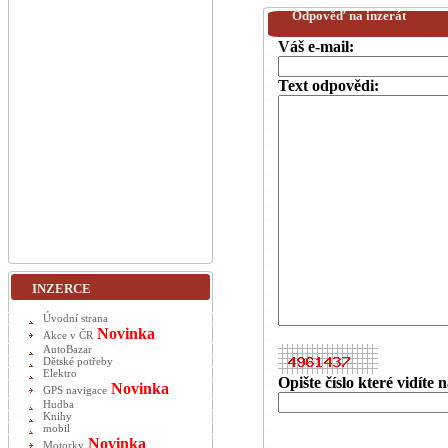
Odpověď na inzerát
Váš e-mail:
Text odpovědi:
INZERCE
Úvodní strana
Novinka
Akce v ČR
AutoBazar
Dětské potřeby
Elektro
Opište číslo které vidíte
Novinka
GPS navigace
Hudba
Knihy
mobil
Novinka
Motorky