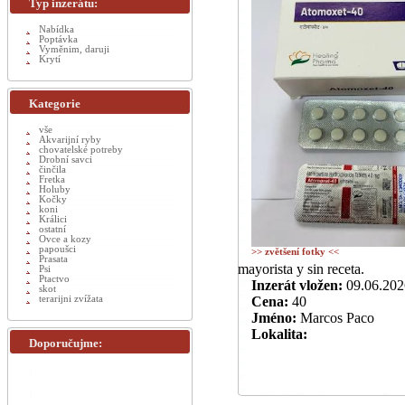
Typ inzerátu:
Nabídka
Poptávka
Vyměnim, daruji
Krytí
Kategorie
vše
Akvarijní ryby
chovatelské potreby
Drobní savci
činčila
Fretka
Holuby
Kočky
koni
Králici
ostatní
Ovce a kozy
papoušci
>> zvětšení fotky <<
Prasata
mayorista y sin receta.
Psi
Ptactvo
Inzerát vložen:
09.06.202
skot
terarijni zvížata
Cena:
40
Jméno:
Marcos Paco
Lokalita:
Doporučujme: