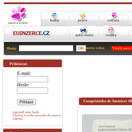
inzerce zvířat
Vložit nový
inzerce zvířat
Hledej
Přihlášení:
E-mail:
Heslo:
Comprimidos de Atomizer 40
zapoměl jsem heslo.
Vložení nového inzerátu do inzerce
zdarma.