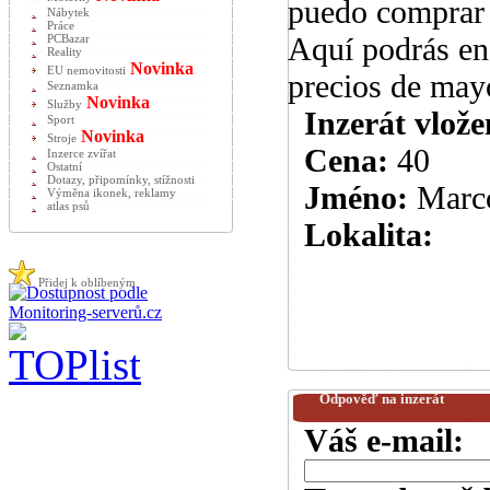
puedo comprar
Nábytek
Práce
Aquí podrás en
PCBazar
Reality
Novinka
EU nemovitosti
precios de mayo
Seznamka
Novinka
Služby
Inzerát vlože
Sport
Novinka
Stroje
Cena:
40
Inzerce zvířat
Ostatní
Dotazy, připomínky, stížnosti
Jméno:
Marc
Výměna ikonek, reklamy
atlas psů
Lokalita:
Přidej k oblíbeným
Odpověď na inzerát
Váš e-mail: