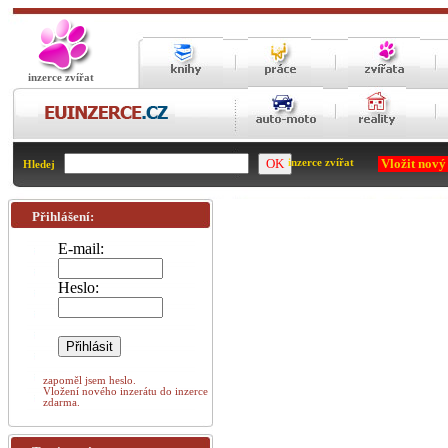
inzerce zvířat
Vložit nový
inzerce zvířat
Hledej
Přihlášení:
E-mail:
Heslo:
zapoměl jsem heslo.
Vložení nového inzerátu do inzerce
zdarma.