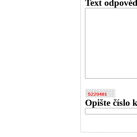
Text odpověd
Opište číslo 