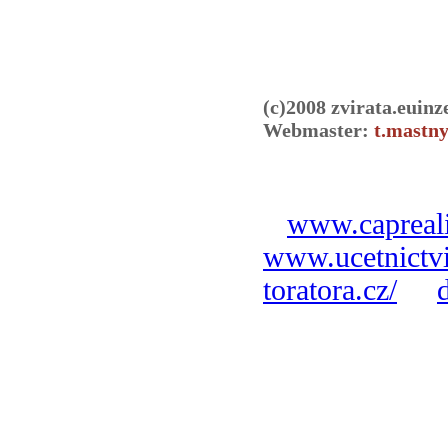
(c)2008 zvirata.euinz
Webmaster:
t.mastny
www.capreali
www.ucetnictvi
toratora.cz/