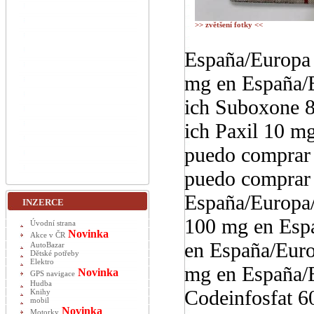
>> zvětšení fotky <<
España/Europa
mg en España/
ich Suboxone 
ich Paxil 10 m
puedo comprar
puedo comprar
España/Europa
INZERCE
100 mg en Esp
Úvodní strana
Novinka
Akce v ČR
en España/Eur
AutoBazar
Dětské potřeby
Elektro
mg en España/
Novinka
GPS navigace
Hudba
Codeinfosfat 
Knihy
mobil
Novinka
Motorky