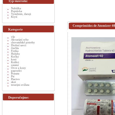
Typ inzerátu:
Nabídka
Poptávka
Vyměnim, daruji
Krytí
Comprimidos de Atomizer 40
Kategorie
vše
Akvarijní ryby
chovatelské potreby
Drobní savci
činčila
Fretka
Holuby
Kočky
koni
Králici
ostatní
Ovce a kozy
papoušci
Prasata
Psi
Ptactvo
skot
terarijni zvížata
Doporučujme: