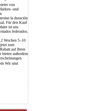
bieter von
Marken- und
n
trolan la duración
ual. Für den Kauf
phäre ist uns
estados federados.
n 12 Wochen 5–10
 jetzt zum
Rabatt auf Ihren
ir bieten außerdem
erscheinungen
ds Wir sind