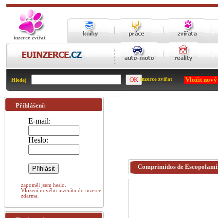
inzerce zvířat
Vložit nový
inzerce zvířat
Hledej
Přihlášení:
E-mail:
Heslo:
Comprimidos de Escopolami
zapoměl jsem heslo.
Vložení nového inzerátu do inzerce
zdarma.