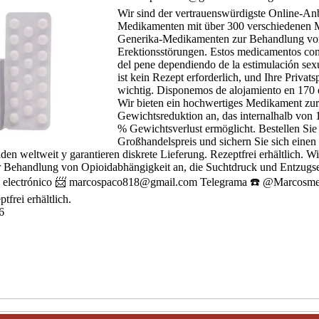
Wir sind der vertrauenswürdigste Online-An
Medikamenten mit über 300 verschiedenen 
Generika-Medikamenten zur Behandlung vo
Erektionsstörungen. Estos medicamentos con
del pene dependiendo de la estimulación sex
ist kein Rezept erforderlich, und Ihre Privats
wichtig. Disponemos de alojamiento en 170 
Wir bieten ein hochwertiges Medikament zur
Gewichtsreduktion an, das internalhalb vo
% Gewichtsverlust ermöglicht. Bestellen Sie
Großhandelspreis und sichern Sie sich einen 
en weltweit y garantieren diskrete Lieferung. Rezeptfrei erhältlich. W
ur Behandlung von Opioidabhängigkeit an, die Suchtdruck und Entzugs
electrónico 📨 marcospaco818@gmail.com Telegrama ☎️ @Marcosme
tfrei erhältlich.
6