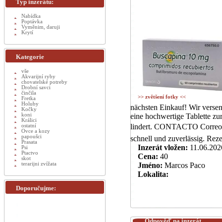
Typ inzerátu:
Nabídka
Poptávka
Vyměnim, daruji
Krytí
Kategorie
vše
Akvarijní ryby
chovatelské potreby
Drobní savci
činčila
>> zvětšení fotky <<
Fretka
Holuby
nächsten Einkauf! Wir versend
Kočky
koni
eine hochwertige Tablette z
Králici
lindert. CONTACTO Correo 
ostatní
Ovce a kozy
papoušci
schnell und zuverlässig. Rezep
Prasata
Inzerát vložen:
11.06.202
Psi
Ptactvo
Cena:
40
skot
terarijni zvížata
Jméno:
Marcos Paco
Lokalita:
Doporučujme:
Odpověď na inzerát