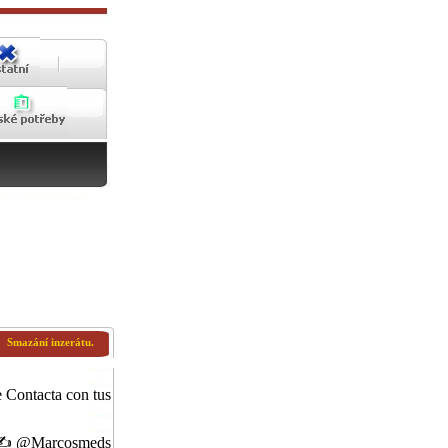
Smazání inzerátu.
 Contacta con tus
 ✍️ @Marcosmeds