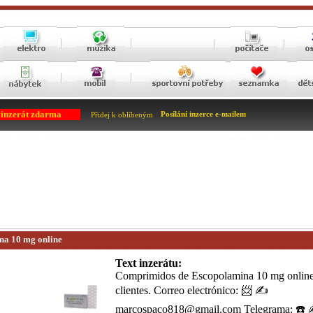
 inzerát zdarma
Posílání inzerce e-mailem
Přidej k oblíbeným
na 10 mg online
Text inzerátu:
Comprimidos de Escopolamina 10 mg online
clientes. Correo electrónico: 📨 ✍️
marcospaco818@gmail.com Telegrama: ☎️