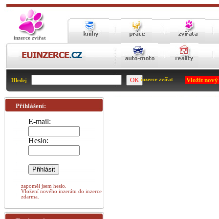
inzerce zvířat
Vložit nový
inzerce zvířat
Hledej
Přihlášení:
E-mail:
Heslo:
zapoměl jsem heslo.
Vložení nového inzerátu do inzerce
zdarma.