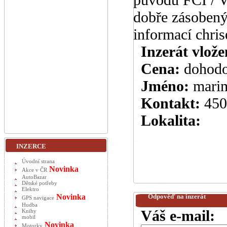
dobře zásobený 
informací chr
Inzerát vlože
Cena:
dohod
Jméno:
mari
Kontakt:
450
Lokalita:
INZERCE
Úvodní strana
Novinka
Akce v ČR
AutoBazar
Dětské potřeby
Elektro
Novinka
Odpověď na inzerát
GPS navigace
Hudba
Váš e-mail:
Knihy
mobil
Novinka
Motorky