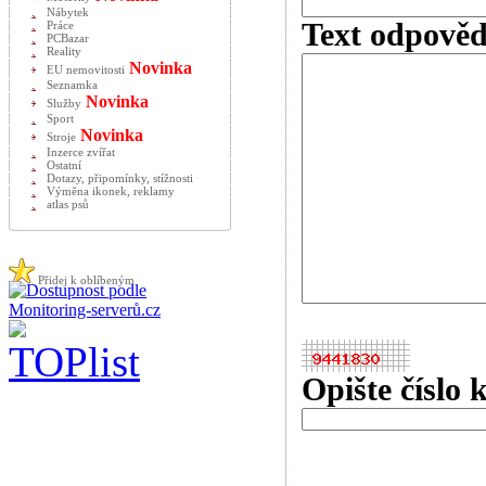
Nábytek
Text odpověd
Práce
PCBazar
Reality
Novinka
EU nemovitosti
Seznamka
Novinka
Služby
Sport
Novinka
Stroje
Inzerce zvířat
Ostatní
Dotazy, připomínky, stížnosti
Výměna ikonek, reklamy
atlas psů
Přidej k oblíbeným
Opište číslo 