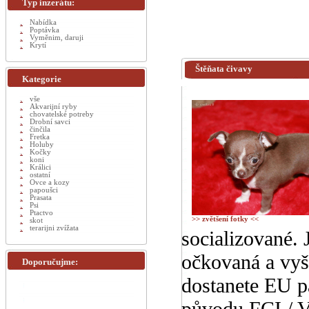
Typ inzerátu:
Nabídka
Poptávka
Vyměnim, daruji
Krytí
Štěňata čivavy
Kategorie
vše
Akvarijní ryby
chovatelské potreby
Drobní savci
činčila
Fretka
Holuby
Kočky
koni
Králici
ostatní
Ovce a kozy
papoušci
Prasata
Psi
Ptactvo
>> zvětšení fotky <<
skot
terarijni zvížata
socializované.
očkovaná a vyš
Doporučujme:
dostanete EU p
původu FCI / V