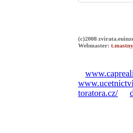
(c)2008 zvirata.euinz
Webmaster:
t.mastny
www.capreali
www.ucetnictvi
toratora.cz/