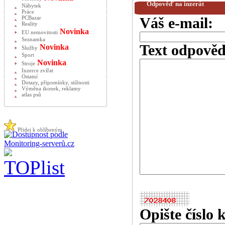
Odpověď na inzerát
Nábytek
Práce
PCBazar
Váš e-mail:
Reality
Novinka
EU nemovitosti
Seznamka
Text odpověd
Novinka
Služby
Sport
Novinka
Stroje
Inzerce zvířat
Ostatní
Dotazy, připomínky, stížnosti
Výměna ikonek, reklamy
atlas psů
Přidej k oblíbeným
Opište číslo 