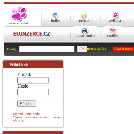
inzerce zvířat
Vložit nový
inzerce zvířat
Hledej
Přihlášení:
E-mail:
Heslo:
zapoměl jsem heslo.
Vložení nového inzerátu do inzerce
zdarma.