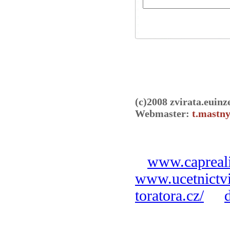
(c)2008 zvirata.euinz
Webmaster:
t.mastny
www.capreali
www.ucetnictvi
toratora.cz/