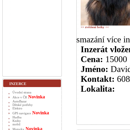
>> zvětšení fotky <<
smazání více i
Inzerát vlože
Cena:
15000
Jméno:
Davi
Kontakt:
608
INZERCE
Lokalita:
Úvodní strana
Novinka
Akce v ČR
AutoBazar
Dětské potřeby
Elektro
Novinka
GPS navigace
Hudba
Knihy
mobil
Novinka
Motorky