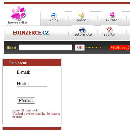
inzerce zvířat
Vložit nový
inzerce zvířat
Hledej
Přihlášení:
E-mail:
Heslo:
zapoměl jsem heslo.
Vložení nového inzerátu do inzerce
zdarma.