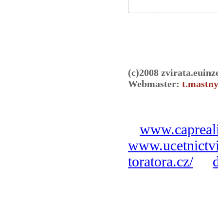
(c)2008 zvirata.euinz
Webmaster:
t.mastny
www.capreali
www.ucetnictvi
toratora.cz/