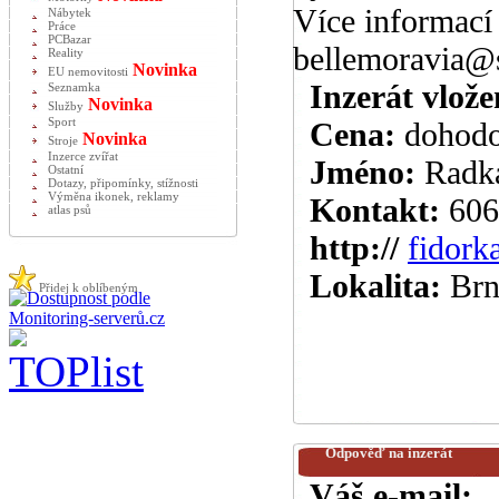
Více informací
Nábytek
Práce
PCBazar
bellemoravia@
Reality
Novinka
EU nemovitosti
Inzerát vlože
Seznamka
Novinka
Služby
Sport
Cena:
dohod
Novinka
Stroje
Inzerce zvířat
Jméno:
Radk
Ostatní
Dotazy, připomínky, stížnosti
Výměna ikonek, reklamy
Kontakt:
606
atlas psů
http://
fidork
Lokalita:
Brn
Přidej k oblíbeným
Odpověď na inzerát
Váš e-mail: