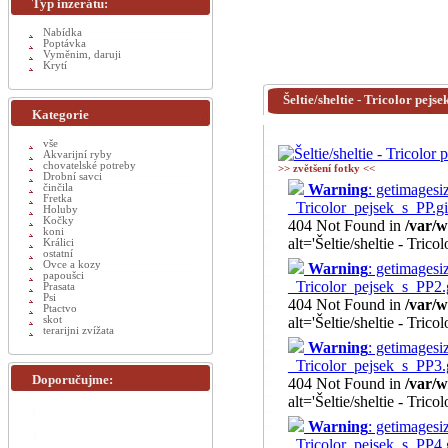
Typ inzerátu:
Nabídka
Poptávka
Vyměnim, daruji
Krytí
Šeltie/sheltie - Tricolor pejse
Kategorie
vše
Akvarijní ryby
chovatelské potreby
>> zvětšení fotky <<
Drobní savci
Warning
: getimagesi
činčila
Fretka
_Tricolor_pejsek_s_PP.gif
Holuby
Kočky
404 Not Found in
/var/w
koni
alt='Šeltie/sheltie - Trico
Králici
ostatní
Ovce a kozy
Warning
: getimagesi
papoušci
_Tricolor_pejsek_s_PP2.g
Prasata
Psi
404 Not Found in
/var/w
Ptactvo
skot
alt='Šeltie/sheltie - Trico
terarijni zvížata
Warning
: getimagesi
_Tricolor_pejsek_s_PP3.g
Doporučujme:
404 Not Found in
/var/w
alt='Šeltie/sheltie - Trico
Warning
: getimagesi
_Tricolor_pejsek_s_PP4.g