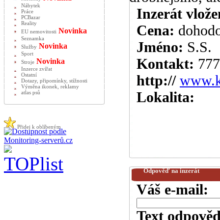
Nábytek
Inzerát vlože
Práce
PCBazar
Reality
Cena:
dohod
Novinka
EU nemovitosti
Seznamka
Jméno:
S.S.
Novinka
Služby
Sport
Kontakt:
777
Novinka
Stroje
Inzerce zvířat
Ostatní
http://
www.k
Dotazy, připomínky, stížnosti
Výměna ikonek, reklamy
Lokalita:
atlas psů
Přidej k oblíbeným
Odpověď na inzerát
Váš e-mail:
Text odpověd