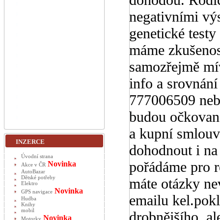
negativními výs
genetické testy
máme zkušenost 
samozřejmě mív
info a srovnání
777006509 neb
budou očkovaná
a kupní smlouv
INZERCE
dohodnout i na
Úvodní strana
pořádáme pro re
Novinka
Akce v ČR
AutoBazar
Dětské potřeby
máte otázky ne
Elektro
Novinka
GPS navigace
emailu kel.pok
Hudba
Knihy
mobil
drobnějšího, al
Novinka
Motorky