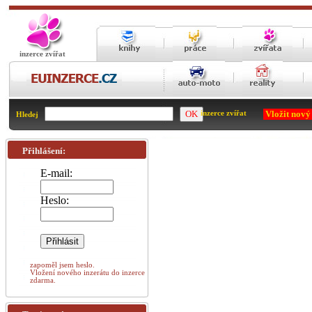
inzerce zvířat
Vložit nový
inzerce zvířat
Hledej
Přihlášení:
E-mail:
Heslo:
zapoměl jsem heslo.
Vložení nového inzerátu do inzerce
zdarma.