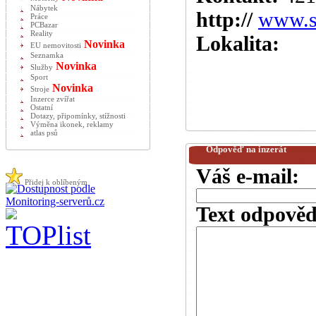
Nábytek
http://
www.s
Práce
PCBazar
Reality
Lokalita:
Novinka
EU nemovitosti
Seznamka
Novinka
Služby
Sport
Novinka
Stroje
Inzerce zvířat
Ostatní
Dotazy, připomínky, stížnosti
Výměna ikonek, reklamy
atlas psů
Odpověď na inzerát
Váš e-mail:
Přidej k oblíbeným
Text odpověd