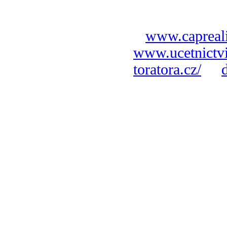
www.capreali
www.ucetnictvi
toratora.cz/