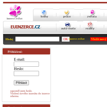
inzerce zvířat
Vložit nový
inzerce zvířat
Hledej
Přihlášení:
E-mail:
Heslo:
zapoměl jsem heslo.
Vložení nového inzerátu do inzerce
zdarma.