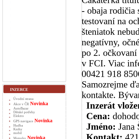
- obaja rodiči
testovaní na oc
šteniatok nebud
negatívny, očn
po 2. očkovaní 
v FCI. Viac in
00421 918 8506
Samozrejme ďal
INZERCE
kontakte. Býva
Úvodní strana
Inzerát vlože
Novinka
Akce v ČR
AutoBazar
Dětské potřeby
Cena:
dohod
Elektro
Novinka
GPS navigace
Jméno:
Jana 
Hudba
Knihy
mobil
Kontakt:
421
Novinka
Motorky