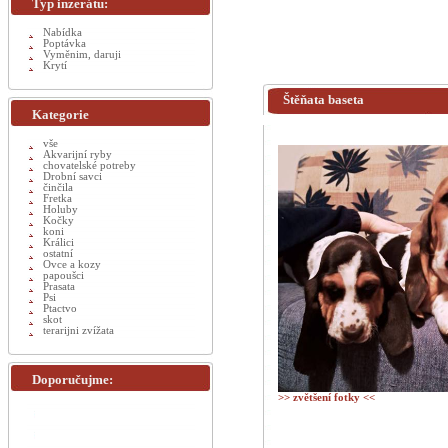
Typ inzerátu:
Nabídka
Poptávka
Vyměnim, daruji
Krytí
Štěňata baseta
Kategorie
vše
Akvarijní ryby
chovatelské potreby
Drobní savci
činčila
Fretka
Holuby
Kočky
koni
Králici
ostatní
Ovce a kozy
papoušci
Prasata
Psi
Ptactvo
skot
terarijni zvížata
Doporučujme:
>> zvětšení fotky <<