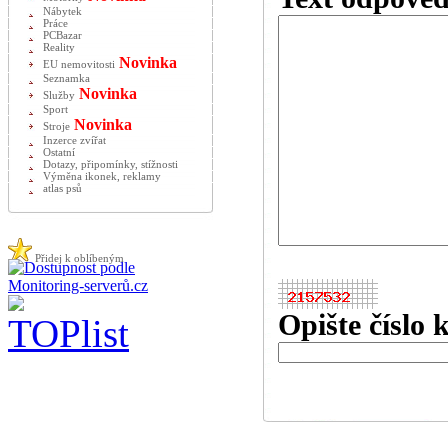
Nábytek
Práce
PCBazar
Reality
Novinka
EU nemovitosti
Seznamka
Novinka
Služby
Sport
Novinka
Stroje
Inzerce zvířat
Ostatní
Dotazy, připomínky, stížnosti
Výměna ikonek, reklamy
atlas psů
Přidej k oblíbeným
Opište číslo 