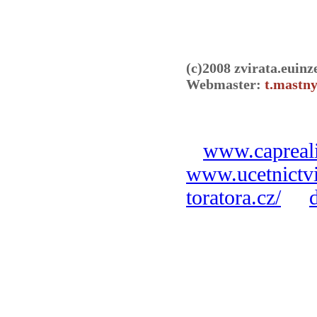
(c)2008 zvirata.euinz
Webmaster:
t.mastny
www.capreali
www.ucetnictvi
toratora.cz/