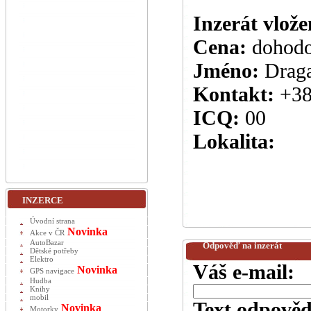
Inzerát vlože
Cena:
dohod
Jméno:
Drag
Kontakt:
+3
ICQ:
00
Lokalita:
INZERCE
Úvodní strana
Novinka
Akce v ČR
AutoBazar
Odpověď na inzerát
Dětské potřeby
Elektro
Váš e-mail:
Novinka
GPS navigace
Hudba
Knihy
mobil
Text odpověd
Novinka
Motorky