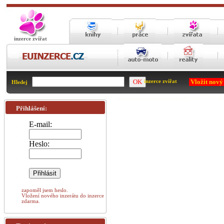
inzerce zvířat
Vložit nový
inzerce zvířat
Hledej
Přihlášení:
E-mail:
Heslo:
zapoměl jsem heslo.
Vložení nového inzerátu do inzerce
zdarma.