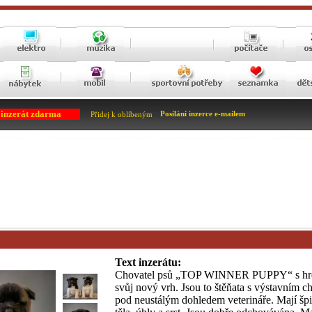
 inzerát zdarma
Posílání inzerce e-mailem
Přidej k oblíbeným
Text inzerátu:
Chovatel psů „TOP WINNER PUPPY“ s hrdo
svůj nový vrh. Jsou to štěňata s výstavním c
pod neustálým dohledem veterináře. Mají šp