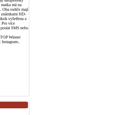
Mají šampionský
a matka má na
h. Oba rodiče mají
ími známkami HD-
ikrát vyšetřena a
 Pro více
t, poslat SMS nebo
 TOP Winner
nstagram..