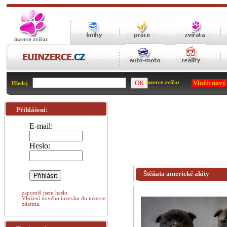
inzerce zvířat
Vložit nový
inzerce zvířat
Hledej
Přihlášení:
E-mail:
Heslo:
Štěňata americké akity
zapoměl jsem heslo.
Vložení nového inzerátu do inzerce
zdarma.