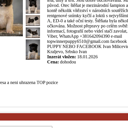
těla, úhly a srst. Jsou dobře odchovávána. 
původ. Otec štěňat je mezinárodní šampion 
kontě několik vítězství v národních soutěžíc
rentgenové snímky kyčlí a loktů s nejvyšš
A, ED-0 a také oční testy. Štěňata byla někol
očkována. Možnost přepravy po celém světě.
informací, fotografií nebo videí stačí zavola
Viber, WhatsApp +381642094390 e-mail
topwinnerpuppy6510@gmail.com facebook
PUPPY NEBO FACEBOOK Ivan Milicevic I
Kraljevo, Srbsko Ivan
Inzerát vložen:
18.01.2026
Cena:
dohodou
esa a neni uhrazena TOP pozice