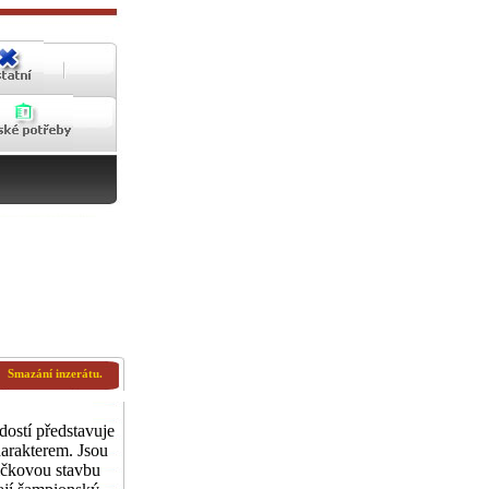
Smazání inzerátu.
stí představuje
harakterem. Jsou
ičkovou stavbu