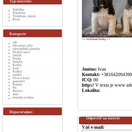
Typ inzerátu:
Nabídka
Poptávka
Vyměnim, daruji
Krytí
Kategorie
>> zvětšení fotky <<
vše
Akvarijní ryby
chovatelské potreby
Drobní savci
činčila
Fretka
Holuby
Kočky
koni
Jméno:
Ivan
Králici
Kontakt:
+381642094390
ostatní
Ovce a kozy
ICQ:
00
papoušci
http://
V textu je www adr
Prasata
Psi
Lokalita:
Ptactvo
skot
terarijni zvížata
Doporučujme:
Odpověď na inzerát
Váš e-mail: