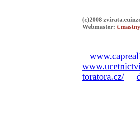
(c)2008 zvirata.euinz
Webmaster:
t.mastny
www.capreali
www.ucetnictvi
toratora.cz/