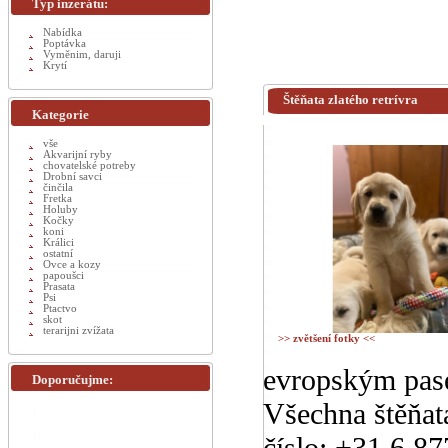
Typ inzerátu:
Nabídka
Poptávka
Vyměnim, daruji
Krytí
Štěňata zlatého retrívra
Kategorie
vše
Akvarijní ryby
chovatelské potreby
Drobní savci
činčila
Fretka
Holuby
Kočky
koni
Králici
ostatní
Ovce a kozy
papoušci
Prasata
Psi
Ptactvo
skot
terarijni zvížata
>> zvětšení fotky <<
evropským pase
Doporučujme:
Všechna štěňat
číslo: +31 6 8