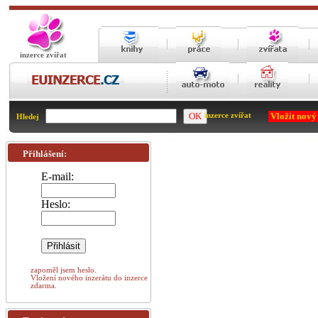
inzerce zvířat
Vložit nový
inzerce zvířat
Hledej
Přihlášení:
E-mail:
Heslo:
zapoměl jsem heslo.
Vložení nového inzerátu do inzerce
zdarma.