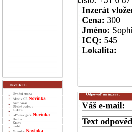
Inzerát vlože
Cena:
300
Jméno:
Soph
ICQ:
545
Lokalita:
INZERCE
Odpověď na inzerát
Úvodní strana
Novinka
Akce v ČR
Váš e-mail:
AutoBazar
Dětské potřeby
Elektro
Novinka
GPS navigace
Text odpověd
Hudba
Knihy
mobil
Novinka
Motorky