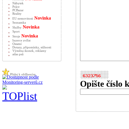
Nábytek
Práce
PCBazar
Reality
Novinka
EU nemovitosti
Seznamka
Novinka
Služby
Sport
Novinka
Stroje
Inzerce zvířat
Ostatní
Dotazy, připomínky, stížnosti
Výměna ikonek, reklamy
atlas psů
Přidej k oblíbeným
Opište číslo 