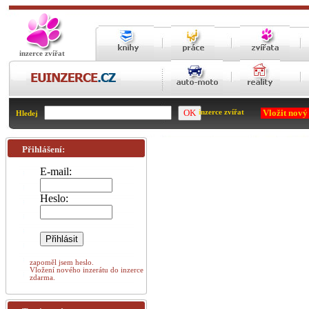
inzerce zvířat
Vložit nový
inzerce zvířat
Hledej
Přihlášení:
E-mail:
Heslo:
zapoměl jsem heslo.
Vložení nového inzerátu do inzerce
zdarma.