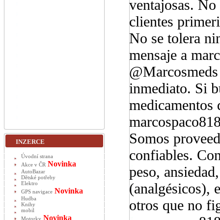
ventajosas. No 
clientes primer
No se tolera ni
mensaje a mar
@Marcosmeds pa
inmediato. Si b
medicamentos d
marcospaco81
Somos proveedo
INZERCE
confiables. Con
Úvodní strana
Novinka
Akce v ČR
peso, ansiedad,
AutoBazar
Dětské potřeby
(analgésicos), 
Elektro
Novinka
GPS navigace
Hudba
otros que no fig
Knihy
mobil
Novinka
Motorky