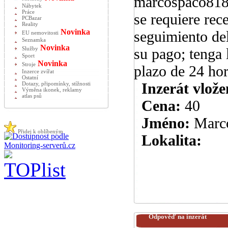
marcospaco81
Nábytek
Práce
se requiere rec
PCBazar
Reality
Novinka
seguimiento de
EU nemovitosti
Seznamka
Novinka
su pago; tenga 
Služby
Sport
Novinka
Stroje
plazo de 24 hor
Inzerce zvířat
Ostatní
Inzerát vlože
Dotazy, připomínky, stížnosti
Výměna ikonek, reklamy
atlas psů
Cena:
40
Jméno:
Marc
Přidej k oblíbeným
Lokalita:
Odpověď na inzerát