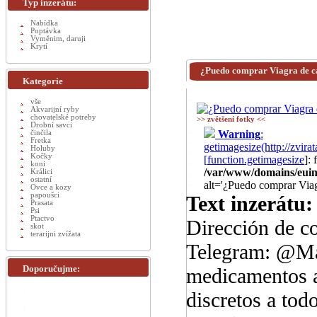
Typ inzerátu:
Nabídka
Poptávka
Vyměnim, daruji
Krytí
¿Puedo comprar Viagra de ca
Kategorie
vše
Akvarijní ryby
chovatelské potreby
>> zvětšení fotky <<
Drobní savci
Warning
:
činčila
Fretka
getimagesize(http://zvi
Holuby
Kočky
[
function.getimagesize
]:
koni
/var/www/domains/euinz
Králici
ostatní
alt='¿Puedo comprar Viagr
Ovce a kozy
papoušci
Text inzerátu:
Prasata
Psi
Ptactvo
Dirección de c
skot
terarijni zvížata
Telegram: @Ma
Doporučujme:
medicamentos a
discretos a tod