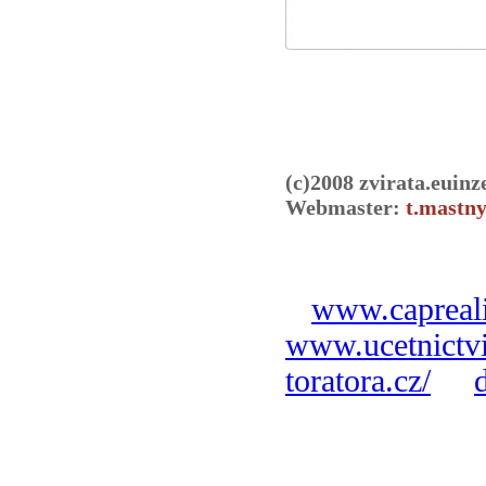
(c)2008 zvirata.euinz
Webmaster:
t.mastny
www.capreali
www.ucetnictvi
toratora.cz/