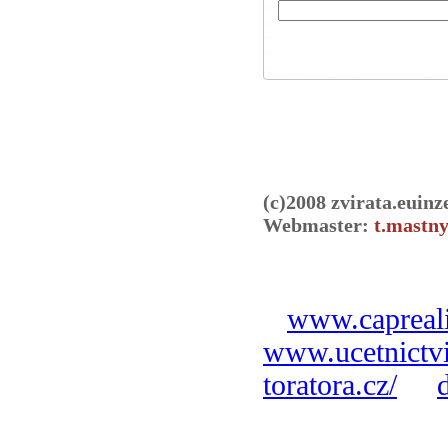
(c)2008 zvirata.euinz
Webmaster:
t.mastny
www.capreali
www.ucetnictvi
toratora.cz/