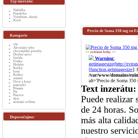
Typ inzerátu:
Nabídka
Poptávka
Vyměnim, daruji
Krytí
Precio de Soma 350 mg en E
Kategorie
vše
Akvarijní ryby
chovatelské potreby
>> zvětšení fotky <<
Drobní savci
Warning
:
činčila
Fretka
getimagesize(http://zv
Holuby
Kočky
[
function.getimagesize
]:
koni
/var/www/domains/euinz
Králici
ostatní
alt='Precio de Soma 350
Ovce a kozy
papoušci
Text inzerátu:
Prasata
Psi
Ptactvo
Puede realizar 
skot
terarijni zvížata
de 24 horas. S
Doporučujme:
más alta calida
nuestro servici