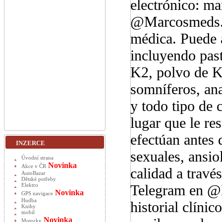
electrónico: 
@Marcosmeds. R
médica. Puede 
incluyendo past
K2, polvo de K2
somníferos, ana
y todo tipo de 
lugar que le re
efectúan antes
INZERCE
sexuales, ansio
Úvodní strana
Novinka
Akce v ČR
calidad a trav
AutoBazar
Dětské potřeby
Telegram en @
Elektro
Novinka
GPS navigace
Hudba
historial clíni
Knihy
mobil
Novinka
Motorky