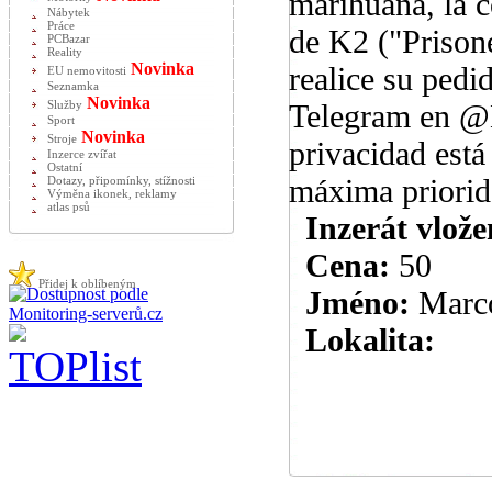
marihuana, la c
Nábytek
Práce
de K2 ("Prisone
PCBazar
Reality
Novinka
realice su ped
EU nemovitosti
Seznamka
Novinka
Telegram en @
Služby
Sport
Novinka
Stroje
privacidad está
Inzerce zvířat
Ostatní
máxima priorida
Dotazy, připomínky, stížnosti
Výměna ikonek, reklamy
atlas psů
Inzerát vlože
Cena:
50
Přidej k oblíbeným
Jméno:
Marc
Lokalita: