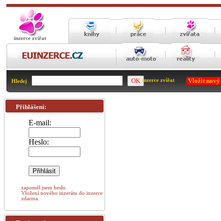
inzerce zvířat
Vložit nový
inzerce zvířat
Hledej
Přihlášení:
E-mail:
Heslo:
zapoměl jsem heslo.
Vložení nového inzerátu do inzerce
zdarma.