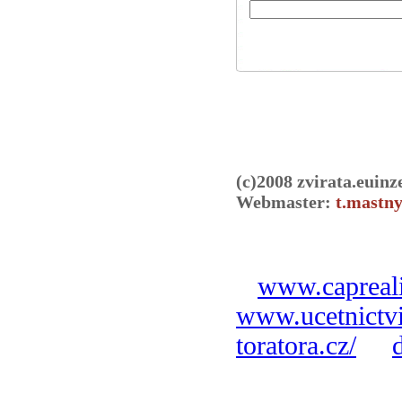
(c)2008 zvirata.euinz
Webmaster:
t.mastny
www.capreali
www.ucetnictvi
toratora.cz/