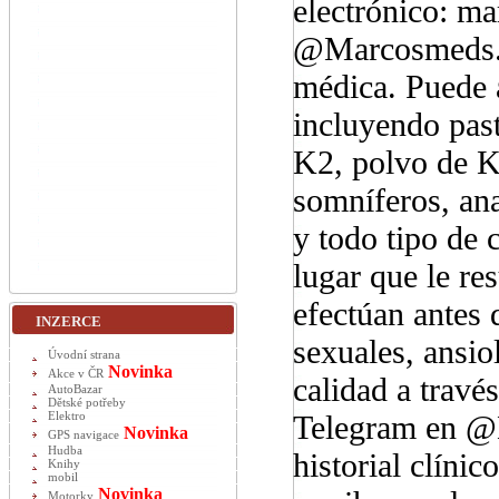
electrónico: 
@Marcosmeds. R
médica. Puede 
incluyendo past
K2, polvo de K2
somníferos, ana
y todo tipo de 
lugar que le re
efectúan antes
INZERCE
sexuales, ansio
Úvodní strana
Novinka
Akce v ČR
calidad a trav
AutoBazar
Dětské potřeby
Telegram en @
Elektro
Novinka
GPS navigace
Hudba
historial clíni
Knihy
mobil
Novinka
Motorky