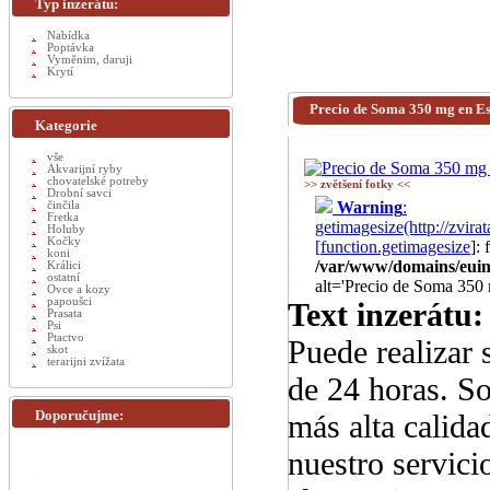
Typ inzerátu:
Nabídka
Poptávka
Vyměnim, daruji
Krytí
Precio de Soma 350 mg en E
Kategorie
vše
Akvarijní ryby
chovatelské potreby
>> zvětšení fotky <<
Drobní savci
Warning
:
činčila
Fretka
getimagesize(http://zv
Holuby
Kočky
[
function.getimagesize
]:
koni
/var/www/domains/euinz
Králici
ostatní
alt='Precio de Soma 350
Ovce a kozy
papoušci
Text inzerátu:
Prasata
Psi
Ptactvo
Puede realizar 
skot
terarijni zvížata
de 24 horas. S
Doporučujme:
más alta calida
nuestro servici