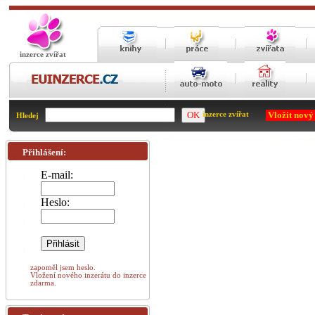
inzerce zvířat
Vložit nový
inzerce zvířat
Hledej
Přihlášení:
E-mail:
Heslo:
zapoměl jsem heslo.
Vložení nového inzerátu do inzerce
zdarma.