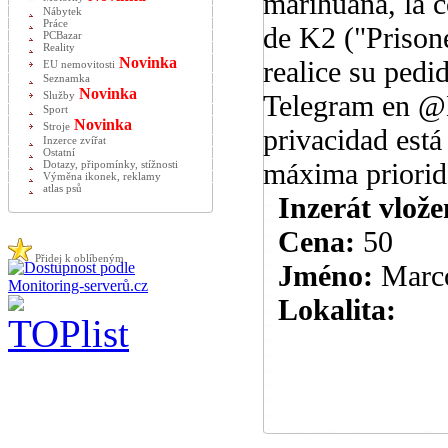
marihuana, la c
Nábytek
Práce
de K2 ("Prisone
PCBazar
Reality
Novinka
realice su ped
EU nemovitosti
Seznamka
Novinka
Telegram en @
Služby
Sport
Novinka
Stroje
privacidad está
Inzerce zvířat
Ostatní
máxima priorida
Dotazy, připomínky, stížnosti
Výměna ikonek, reklamy
atlas psů
Inzerát vlože
Cena:
50
Přidej k oblíbeným
Jméno:
Marc
Lokalita: