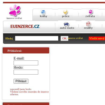
inzerce zvířat
Vložit nový
inzerce zvířat
Hledej
Přihlášení:
E-mail:
Heslo:
zapoměl jsem heslo.
Vložení nového inzerátu do inzerce
zdarma.