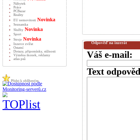
Nábytek
Práce
PCBazar
Reality
Novinka
EU nemovitosti
Seznamka
Novinka
Služby
Sport
Novinka
Stroje
Odpověď na inzerát
Inzerce zvířat
Ostatní
Dotazy, připomínky, stížnosti
Váš e-mail:
Výměna ikonek, reklamy
atlas psů
Text odpověd
Přidej k oblíbeným