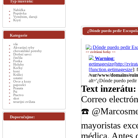
Typ inzerátu:
Nabídka
Poptávka
Vyměnim, daruji
Krytí
¿Dónde puedo pedir Escopol
Kategorie
vše
Akvarijní ryby
chovatelské potreby
>> zvětšení fotky <<
Drobní savci
Warning
:
činčila
Fretka
getimagesize(http://zv
Holuby
Kočky
[
function.getimagesize
]:
koni
/var/www/domains/euinz
Králici
ostatní
alt='¿Dónde puedo pedir
Ovce a kozy
papoušci
Text inzerátu:
Prasata
Psi
Ptactvo
Correo electr
skot
terarijni zvížata
☎️ @Marcosmeds
Doporučujme:
mayoristas exce
médica. Antes 