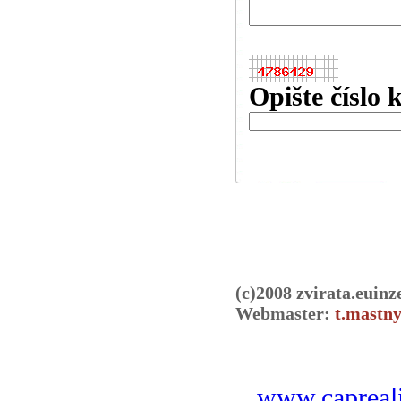
Opište číslo 
(c)2008 zvirata.euinz
Webmaster:
t.mastny
www.capreali