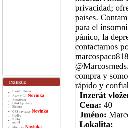
privacidad; ofr
países. Contam
para el insomnio
pánico, la depr
contactarnos po
marcospaco818
@Marcosmeds. N
compra y somos
INZERCE
rápido y confia
Úvodní strana
Inzerát vlože
Novinka
Akce v ČR
AutoBazar
Cena:
40
Dětské potřeby
Elektro
Novinka
Jméno:
Marc
GPS navigace
Hudba
Knihy
Lokalita:
mobil
Novinka
Motorky