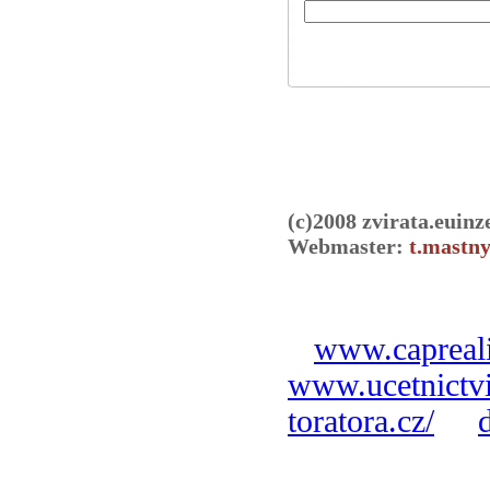
(c)2008 zvirata.euinz
Webmaster:
t.mastny
www.capreali
www.ucetnictvi
toratora.cz/