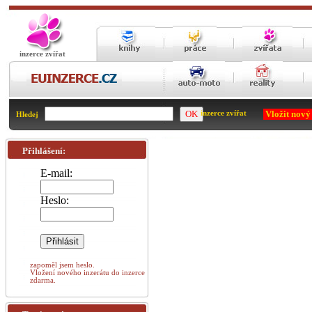
inzerce zvířat
Vložit nový
inzerce zvířat
Hledej
Přihlášení:
E-mail:
Heslo:
zapoměl jsem heslo.
Vložení nového inzerátu do inzerce
zdarma.