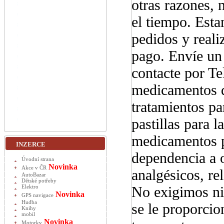
otras razones,
el tiempo. Esta
pedidos y real
pago. Envíe u
contacte por T
medicamentos d
tratamientos p
pastillas para l
medicamentos pa
INZERCE
dependencia a o
Úvodní strana
Novinka
Akce v ČR
analgésicos, re
AutoBazar
Dětské potřeby
No exigimos ni
Elektro
Novinka
GPS navigace
Hudba
se le proporci
Knihy
mobil
Novinka
Motorky