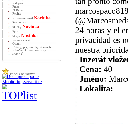
tan pronto com
Nábytek
Práce
marcospaco818
PCBazar
Reality
Novinka
(@Marcosmeds) 
EU nemovitosti
Seznamka
Novinka
24 horas y el e
Služby
Sport
Novinka
Stroje
privacidad es n
Inzerce zvířat
Ostatní
nuestra priorid
Dotazy, připomínky, stížnosti
Výměna ikonek, reklamy
atlas psů
Inzerát vlože
Cena:
40
Přidej k oblíbeným
Jméno:
Marc
Lokalita: