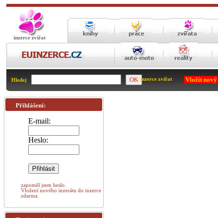
inzerce zvířat
Vložit nový
inzerce zvířat
Hledej
Přihlášení:
E-mail:
Heslo:
zapoměl jsem heslo.
Vložení nového inzerátu do inzerce
zdarma.