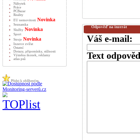
Nábytek
Práce
PCBazar
Reality
Novinka
EU nemovitosti
Seznamka
Odpověď na inzerát
Novinka
Služby
Sport
Váš e-mail:
Novinka
Stroje
Inzerce zvířat
Ostatní
Dotazy, připomínky, stížnosti
Text odpověd
Výměna ikonek, reklamy
atlas psů
Přidej k oblíbeným