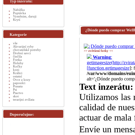
Typ inzerátu:
Nabídka
Poptávka
Vyměnim, daruji
Krytí
¿Dónde puedo comprar Wellb
Kategorie
vše
Akvarijní ryby
chovatelské potreby
>> zvětšení fotky <<
Drobní savci
Warning
:
činčila
Fretka
getimagesize(http://zv
Holuby
Kočky
[
function.getimagesize
]:
koni
/var/www/domains/euinz
Králici
ostatní
alt='¿Dónde puedo compr
Ovce a kozy
papoušci
Text inzerátu:
Prasata
Psi
Ptactvo
Utilizamos las 
skot
terarijni zvížata
calidad de nuest
Doporučujme:
actuar de mala
Envíe un mens