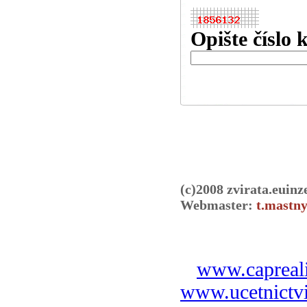
Opište číslo 
(c)2008 zvirata.euinz
Webmaster:
t.mastny
www.capreali
www.ucetnictvi