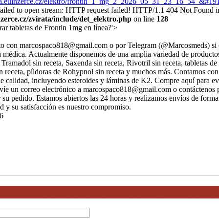
rata.euinzerce.cz/elektro/frontin_1_mg_2_2026_05_31_23_16_54_&#1
 failed to open stream: HTTP request failed! HTTP/1.1 404 Not Found i
erce.cz/zvirata/include/det_elektro.php
on line
128
r tabletas de Frontin 1mg en línea?'>
cto con marcospaco818@gmail.com o por Telegram (@Marcosmeds) si e
ta médica. Actualmente disponemos de una amplia variedad de productos
 Tramadol sin receta, Saxenda sin receta, Rivotril sin receta, tabletas d
sin receta, píldoras de Rohypnol sin receta y muchos más. Contamos con
e calidad, incluyendo esteroides y láminas de K2. Compre aquí para evit
nvíe un correo electrónico a marcospaco818@gmail.com o contáctenos 
su pedido. Estamos abiertos las 24 horas y realizamos envíos de forma
ad y su satisfacción es nuestro compromiso.
6