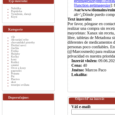
getimagesize(http://zvi
Typ inzerátu:
[
function.getimagesize
]:
Nabídka
/var/www/domains/euinz
Poptávka
alt='¿Dónde puedo compra
Vyměnim, daruji
Krytí
Text inzerátu:
Por favor, póngase en conta
realizar una compra sin rece
Kategorie
mayoristas: Xanax sin receta,
vše
libre, tabletas de Metadona 
Akvarijní ryby
diferentes de medicamentos d
chovatelské potreby
Drobní savci
personas poco confiables. E
činčila
(@Marcosmeds) para realizar 
Fretka
Holuby
privacidad es nuestra priorid
Kočky
koni
Inzerát vložen:
09.06.202
Králici
Cena:
40
ostatní
Ovce a kozy
Jméno:
Marcos Paco
papoušci
Prasata
Lokalita:
Psi
Ptactvo
skot
terarijni zvížata
Doporučujme:
Odpověď na inzerát
Váš e-mail: