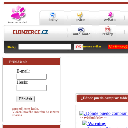
inzerce zvířat
Vložit nový
inzerce zvířat
Hledej
Přihlášení:
E-mail:
Heslo:
¿Dónde puedo comprar tablet
zapoměl jsem heslo.
Vložení nového inzerátu do inzerce
zdarma.
>> zvětšení fotky <<
Warning
: