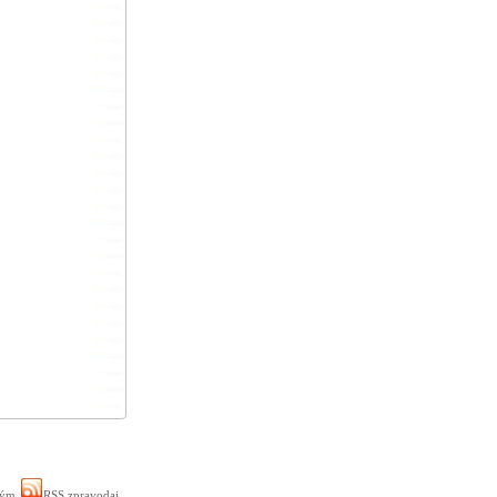
ným
RSS zpravodaj