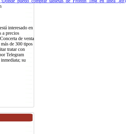
91;Donde_puedo_comprar_tabletas_de_Frontin_1mg_en_linea_.gif)
n
stá interesado en
 a precios
e Concerta de venta
 más de 300 tipos
ar tratar con
por Telegram
 inmediata; su