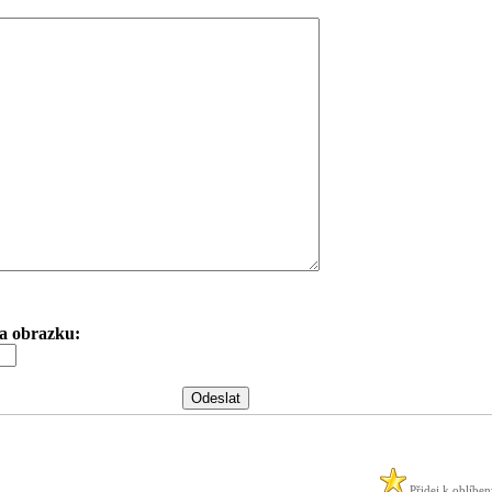
 na obrazku:
Přidej k oblíbe