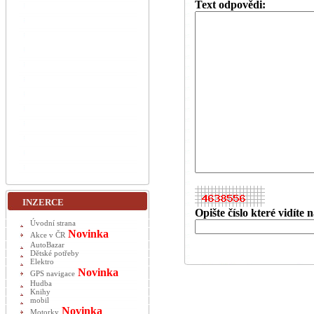
Text odpovědi:
INZERCE
Opište číslo které vidíte
Úvodní strana
Novinka
Akce v ČR
AutoBazar
Dětské potřeby
Elektro
Novinka
GPS navigace
Hudba
Knihy
mobil
Novinka
Motorky