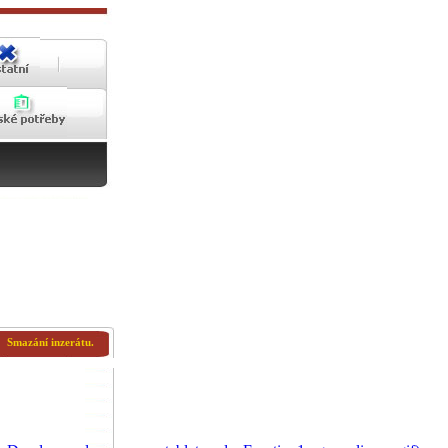
Smazání inzerátu.