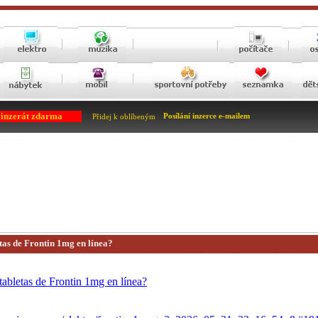
 inzerát zdarma
Posílání inzerce e-mailem
Přidej k oblíbeným
as de Frontin 1mg en línea?