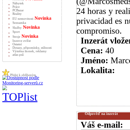
(@Marcosmeds) 
Nábytek
Práce
24 horas y rea
PCBazar
Reality
Novinka
privacidad es n
EU nemovitosti
Seznamka
Novinka
compromiso.
Služby
Sport
Novinka
Stroje
Inzerát vlože
Inzerce zvířat
Ostatní
Cena:
40
Dotazy, připomínky, stížnosti
Výměna ikonek, reklamy
atlas psů
Jméno:
Marc
Lokalita:
Přidej k oblíbeným
Odpověď na inzerát
Váš e-mail: