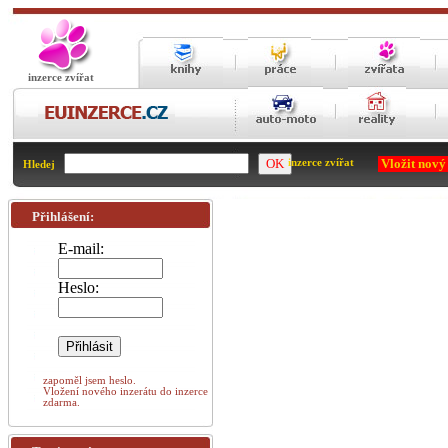
inzerce zvířat
Vložit nový
inzerce zvířat
Hledej
Přihlášení:
E-mail:
Heslo:
zapoměl jsem heslo.
Vložení nového inzerátu do inzerce
zdarma.