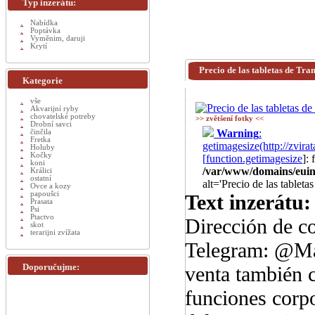
Typ inzerátu:
Nabídka
Poptávka
Vyměnim, daruji
Krytí
Precio de las tabletas de T
Kategorie
vše
Akvarijní ryby
chovatelské potreby
>> zvětšení fotky <<
Drobní savci
Warning
:
činčila
Fretka
getimagesize(http://zv
Holuby
Kočky
[
function.getimagesize
]:
koni
/var/www/domains/euinz
Králici
ostatní
alt='Precio de las table
Ovce a kozy
papoušci
Text inzerátu:
Prasata
Psi
Ptactvo
Dirección de c
skot
terarijni zvížata
Telegram: @Mar
Doporučujme:
venta también c
funciones corpo