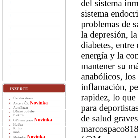
del sistema inm
sistema endocri
problemas de sa
la depresión, la
diabetes, entre
energía y la co
mantener su má
anabólicos, los
inflamación, p
INZERCE
rapidez, lo que
Úvodní strana
Novinka
Akce v ČR
para deportist
AutoBazar
Dětské potřeby
de salud graves
Elektro
Novinka
GPS navigace
Hudba
marcospaco818
Knihy
mobil
Novinka
Motorky