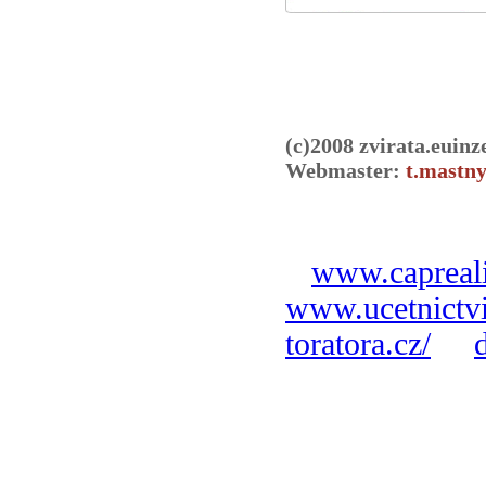
(c)2008 zvirata.euinz
Webmaster:
t.mastny
www.capreali
www.ucetnictvi
toratora.cz/