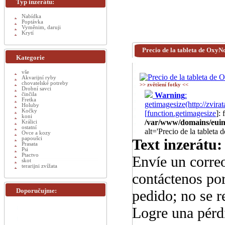
Typ inzerátu:
Nabídka
Poptávka
Vyměnim, daruji
Krytí
Precio de la tableta de Oxy
Kategorie
vše
Akvarijní ryby
chovatelské potreby
>> zvětšení fotky <<
Drobní savci
Warning
:
činčila
Fretka
getimagesize(http://zv
Holuby
Kočky
[
function.getimagesize
]:
koni
/var/www/domains/euinz
Králici
ostatní
alt='Precio de la tablet
Ovce a kozy
papoušci
Text inzerátu:
Prasata
Psi
Ptactvo
Envíe un corre
skot
terarijni zvížata
contáctenos po
Doporučujme:
pedido; no se r
Logre una pérd