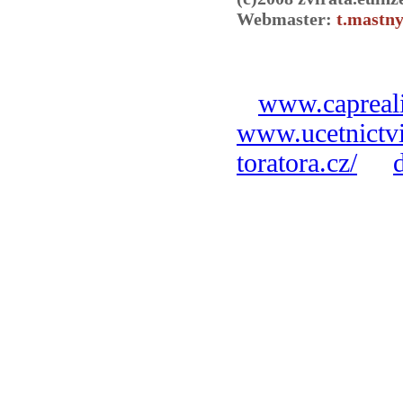
Webmaster:
t.mastny
www.capreali
www.ucetnictvi
toratora.cz/