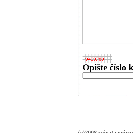
Opište číslo 
(c)2008 zvirata.euinz