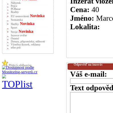
Inzerát vlože
Nábytek
Práce
Cena:
40
PCBazar
Reality
Novinka
Jméno:
Marc
EU nemovitosti
Seznamka
Novinka
Lokalita:
Služby
Sport
Novinka
Stroje
Inzerce zvířat
Ostatní
Dotazy, připomínky, stížnosti
Výměna ikonek, reklamy
atlas psů
Odpověď na inzerát
Přidej k oblíbeným
Váš e-mail:
Text odpověd