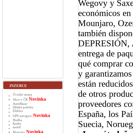
Wegovy y Saxen
económicos en 
Mounjaro, Oze
también dis
DEPRESIÓN, AN
entrega de paqu
qué comprar co
y garantizamos 
están reducido
INZERCE
de otros produc
Úvodní strana
Novinka
Akce v ČR
proveedores co
AutoBazar
Dětské potřeby
España, los Pa
Elektro
Novinka
GPS navigace
Hudba
Suecia, Noruega
Knihy
mobil
Novinka
Motorky