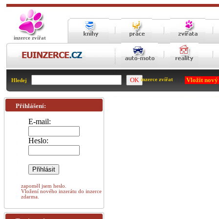
inzerce zvířat
Vložit nový
inzerce zvířat
Hledej
Přihlášení:
E-mail:
Heslo:
zapoměl jsem heslo.
Vložení nového inzerátu do inzerce
zdarma.