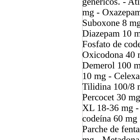
genéricos. - A
mg - Oxazepam 
Suboxone 8 mg
Diazepam 10 mg
Fosfato de co
Oxicodona 40 
Demerol 100 m
10 mg - Celexa
Tilidina 100/8
Percocet 30 mg
XL 18-36 mg -
codeína 60 mg 
Parche de fent
mg - Metadona