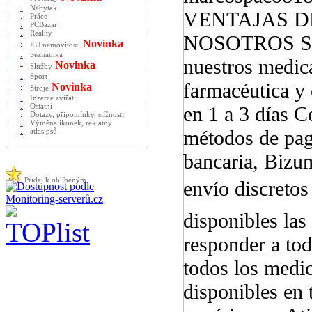
Nábytek
VENTAJAS 
Práce
PCBazar
Reality
NOSOTROS Somo
Novinka
EU nemovitosti
Seznamka
nuestros medic
Novinka
Služby
Sport
farmacéutica y
Novinka
Stroje
Inzerce zvířat
Ostatní
en 1 a 3 días 
Dotazy, připomínky, stížnosti
Výměna ikonek, reklamy
métodos de pago
atlas psů
bancaria, Bizu
Přidej k oblíbeným
envío discretos
disponibles las
responder a tod
todos los medi
disponibles en 