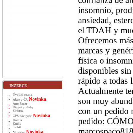
insomnio, prod
ansiedad, estero
el TDAH y muc
Ofrecemos más 
marcas y genéri
física o insom
disponibles sin
rápido a todas l
INZERCE
Actualmente ten
Úvodní strana
son muy abunda
Novinka
Akce v ČR
AutoBazar
Dětské potřeby
con un pedido 
Elektro
Novinka
GPS navigace
pedido: CÓM
Hudba
Knihy
mobil
marcospaco81
Novinka
Motorky