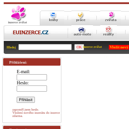
inzerce zvířat
Vložit nový
inzerce zvířat
Hledej
Přihlášení:
E-mail:
Heslo:
zapoměl jsem heslo.
Vložení nového inzerátu do inzerce
zdarma.