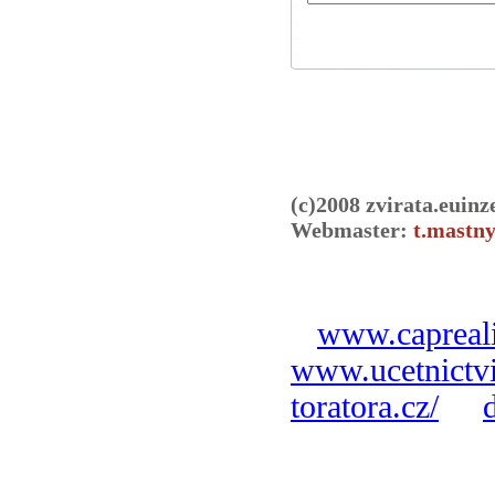
(c)2008 zvirata.euinz
Webmaster:
t.mastny
www.capreali
www.ucetnictvi
toratora.cz/