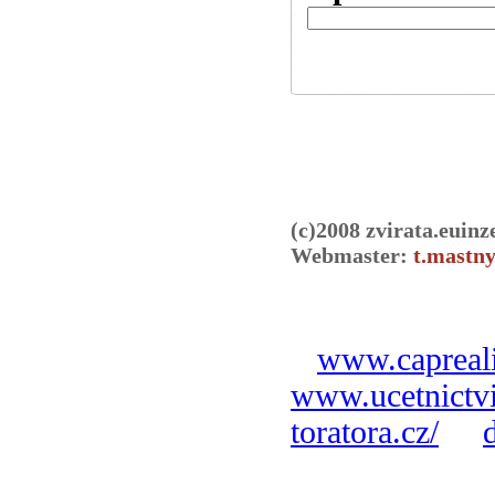
(c)2008 zvirata.euinz
Webmaster:
t.mastny
www.capreali
www.ucetnictvi
toratora.cz/