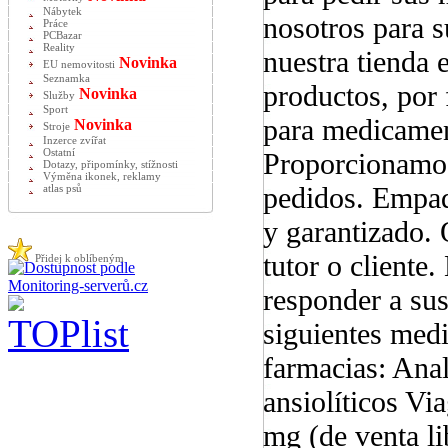
Nábytek
nosotros para s
Práce
PCBazar
Reality
nuestra tienda 
Novinka
EU nemovitosti
Seznamka
productos, por 
Novinka
Služby
Sport
para medicament
Novinka
Stroje
Inzerce zvířat
Ostatní
Proporcionamos
Dotazy, připomínky, stížnosti
Výměna ikonek, reklamy
pedidos. Empaq
atlas psů
y garantizado.
tutor o cliente
Přidej k oblíbeným
responder a su
siguientes med
farmacias: Anal
ansiolíticos Vi
mg (de venta l