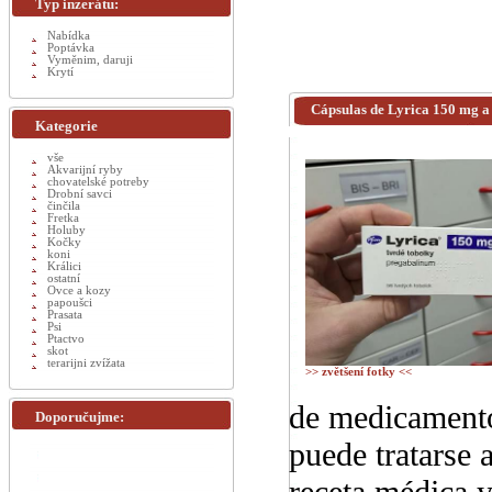
Typ inzerátu:
Nabídka
Poptávka
Vyměnim, daruji
Krytí
Cápsulas de Lyrica 150 mg a 
Kategorie
vše
Akvarijní ryby
chovatelské potreby
Drobní savci
činčila
Fretka
Holuby
Kočky
koni
Králici
ostatní
Ovce a kozy
papoušci
Prasata
Psi
Ptactvo
skot
terarijni zvížata
>> zvětšení fotky <<
de medicamento
Doporučujme:
puede tratarse
receta médica y