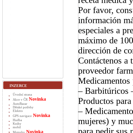
Por favor, cons
información má
especiales a pr
máximo de 100 
dirección de c
Contáctenos a
proveedor farma
Medicamentos 
INZERCE
– Barbitúricos 
Úvodní strana
Productos para 
Novinka
Akce v ČR
AutoBazar
Dětské potřeby
– Medicamentos
Elektro
Novinka
GPS navigace
mujeres) y muc
Hudba
Knihy
mobil
para pedir sus
Novinka
Motorky