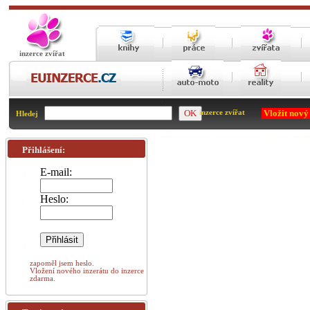
inzerce zvířat
Vložit nový
inzerce zvířat
Hledej
Přihlášení:
E-mail:
Heslo:
zapoměl jsem heslo.
Vložení nového inzerátu do inzerce
zdarma.