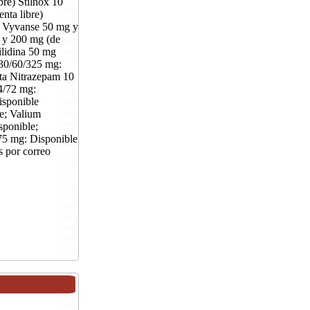
bre) Stilnox 10
nta libre)
e) Vyvanse 50 mg y
g y 200 mg (de
ilidina 50 mg
 30/60/325 mg:
eta Nitrazepam 10
4/72 mg:
isponible
le; Valium
sponible;
75 mg: Disponible
 por correo