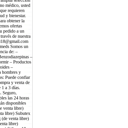
mplia selección
mo médico, usted
 que requieren
ud y bienestar.
ara obtener la
emos ofertas
 su pedido a un
ravés de nuestra
co818@gmail.com
smeds Somos un
ncia de: –
enzodiazepinas –
dormir – Productos
roides –
ra hombres y
s: Puede confiar
compra y venta de
 1 a 3 días.
. Seguro,
les las 24 horas
tán disponibles
 venta libre)
ta libre) Subutex
 (de venta libre)
nta libre)