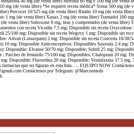
e) Metadona 40 mg (de venta libre) Morfina 60 mg y 100 mg (de venta li
 10 mg (de venta libre) *Se requiere receta médica* Soma 500 mg (de ve
bre) Percocet 10/325 mg (de venta libre) Ritalin 10 mg (de venta libr
ic 1 mg (de venta libre) Xanax 2 mg (de venta libre) Tramadol 100 m
(de venta libre) Suboxone 8 mg, tiras y comprimidos (de venta libre) T
icamentos con receta Vicodin 7.5 mg: Disponible sin receta Oxycodone
til 25/100 mg: Disponible sin receta Wegovy 1 mg: Disponible sin rec
bre: Ativan (Lorazepam) 2 mg: Disponible sin receta Concerta 18/38/5
) 10 mg: Disponible Anticonceptivos: Disponibles Saxenda 2.4 mg: D
s): Disponible; Elvanse 50/70 mg: Disponible; Sobril 25 mg: Disponib
 ; Parches de fentanilo 75/100 mg: Disponibles; Citalopram 20 mg: Di
 mg: Disponible; Fluoxetina 20 mg: Disponible; Venlafaxina 37.5 mg, 
s farmacias que no figuran en esta lista. … EQUIPO NOW Contáctenos
8@gmail.com Contáctenos por Telegram: @Marcosmeds
6