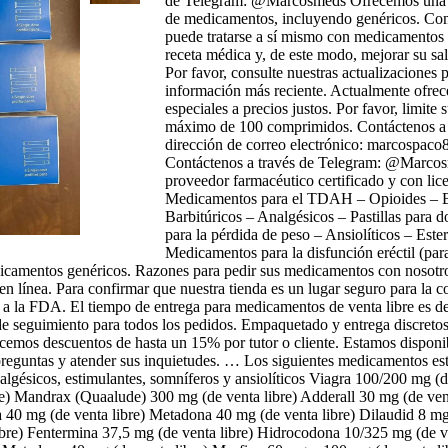
de Telegram: @Marcosmeds Ofrecemos una a
de medicamentos, incluyendo genéricos. Co
puede tratarse a sí mismo con medicamentos
receta médica y, de este modo, mejorar su sal
Por favor, consulte nuestras actualizaciones p
información más reciente. Actualmente ofrec
especiales a precios justos. Por favor, limite
máximo de 100 comprimidos. Contáctenos a t
dirección de correo electrónico: marcospa
Contáctenos a través de Telegram: @Marco
proveedor farmacéutico certificado y con lice
Medicamentos para el TDAH – Opioides – B
Barbitúricos – Analgésicos – Pastillas para 
para la pérdida de peso – Ansiolíticos – Este
Medicamentos para la disfunción eréctil (pa
icamentos genéricos. Razones para pedir sus medicamentos con nosotro
en línea. Para confirmar que nuestra tienda es un lugar seguro para la 
 a la FDA. El tiempo de entrega para medicamentos de venta libre es de
 seguimiento para todos los pedidos. Empaquetado y entrega discretos
ecemos descuentos de hasta un 15% por tutor o cliente. Estamos disponib
 preguntas y atender sus inquietudes. … Los siguientes medicamentos es
lgésicos, estimulantes, somníferos y ansiolíticos Viagra 100/200 mg (de
e) Mandrax (Quaalude) 300 mg (de venta libre) Adderall 30 mg (de ven
ra 40 mg (de venta libre) Metadona 40 mg (de venta libre) Dilaudid 8 mg
re) Fentermina 37,5 mg (de venta libre) Hidrocodona 10/325 mg (de ve