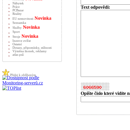
Nábytek
Text odpovědi:
Práce
PCBazar
Reality
Novinka
EU nemovitosti
Seznamka
Novinka
Služby
Sport
Novinka
Stroje
Inzerce zvířat
Ostatní
Dotazy, připomínky, stížnosti
Výměna ikonek, reklamy
atlas psů
Přidej k oblíbeným
Opište číslo které vidíte