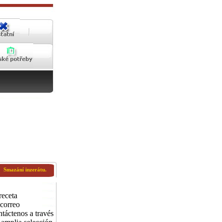
Smazání inzerátu.
receta
 correo
áctenos a través