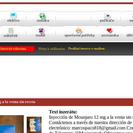
 inzerát zdarma
Posílání inzerce e-mailem
Přidej k oblíbeným
a la venta sin receta
Text inzerátu:
Inyección de Mounjaro 12 mg a la venta sin 
Contáctenos a través de nuestra dirección de
electrónico: marcospaco818@gmail.com Cont