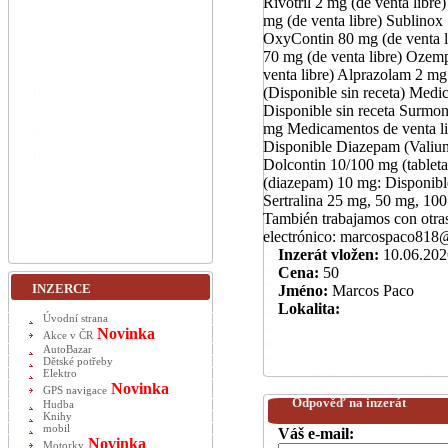
Rivotril 2 mg (de venta libr
mg (de venta libre) Sublinox
OxyContin 80 mg (de venta li
70 mg (de venta libre) Ozemp
venta libre) Alprazolam 2 mg 
(Disponible sin receta) Med
Disponible sin receta Surmon
mg Medicamentos de venta li
Disponible Diazepam (Valium
Dolcontin 10/100 mg (tableta
(diazepam) 10 mg: Disponible
Sertralina 25 mg, 50 mg, 100
También trabajamos con otra
electrónico: marcospaco81
Inzerát vložen:
10.06.202
Cena:
50
INZERCE
Jméno:
Marcos Paco
Lokalita:
Úvodní strana
Novinka
Akce v ČR
AutoBazar
Dětské potřeby
Elektro
Novinka
GPS navigace
Odpověď na inzerát
Hudba
Knihy
mobil
Váš e-mail:
Novinka
Motorky