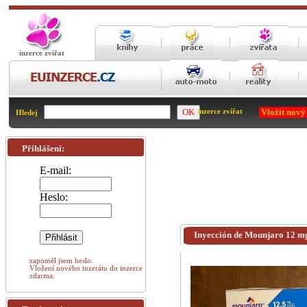
inzerce zvířat
Vložit nový
inzerce zvířat
Hledej
Přihlášení:
E-mail:
Heslo:
Inyección de Mounjaro 12 mg 
zapoměl jsem heslo.
Vložení nového inzerátu do inzerce
zdarma.