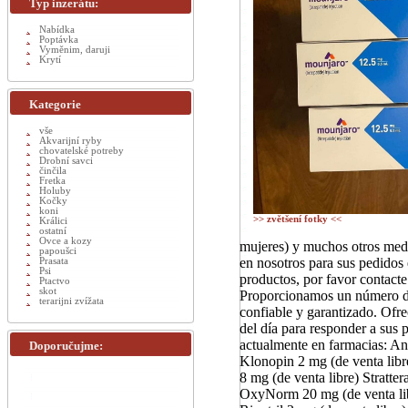
Typ inzerátu:
Nabídka
Poptávka
Vyměnim, daruji
Krytí
Kategorie
vše
Akvarijní ryby
chovatelské potreby
Drobní savci
činčila
Fretka
Holuby
Kočky
koni
>> zvětšení fotky <<
Králici
ostatní
Ovce a kozy
mujeres) y muchos otros med
papoušci
en nosotros para sus pedidos 
Prasata
Psi
productos, por favor contacte
Ptactvo
skot
Proporcionamos un número de
terarijni zvížata
confiable y garantizado. Ofr
del día para responder a sus
actualmente en farmacias: Ana
Doporučujme:
Klonopin 2 mg (de venta libr
8 mg (de venta libre) Stratte
OxyNorm 20 mg (de venta lib