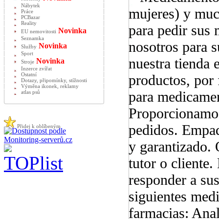
Nábytek
mujeres) y muc
Práce
PCBazar
Reality
para pedir sus
Novinka
EU nemovitosti
Seznamka
nosotros para s
Novinka
Služby
Sport
nuestra tienda 
Novinka
Stroje
Inzerce zvířat
Ostatní
productos, por 
Dotazy, připomínky, stížnosti
Výměna ikonek, reklamy
para medicament
atlas psů
Proporcionamos
pedidos. Empaq
Přidej k oblíbeným
y garantizado.
tutor o cliente
responder a su
siguientes med
farmacias: Anal