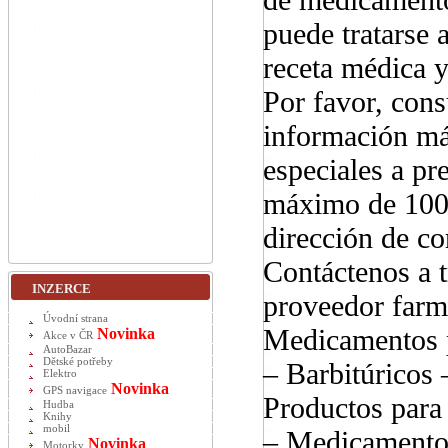
puede tratarse
receta médica y
Por favor, cons
información má
especiales a pr
máximo de 100 
dirección de c
Contáctenos a
INZERCE
proveedor farma
Úvodní strana
Medicamentos 
Novinka
Akce v ČR
AutoBazar
Dětské potřeby
– Barbitúricos 
Elektro
Novinka
GPS navigace
Productos para 
Hudba
Knihy
mobil
– Medicamentos
Novinka
Motorky