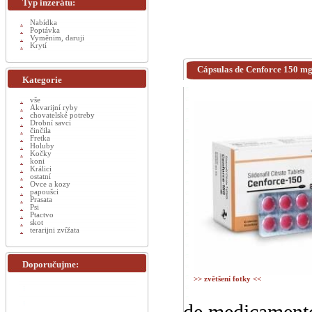
Typ inzerátu:
Nabídka
Poptávka
Vyměnim, daruji
Krytí
Cápsulas de Cenforce 150 mg 
Kategorie
vše
Akvarijní ryby
chovatelské potreby
Drobní savci
činčila
Fretka
Holuby
Kočky
koni
Králici
ostatní
Ovce a kozy
papoušci
Prasata
Psi
Ptactvo
skot
terarijni zvížata
Doporučujme:
>> zvětšení fotky <<
de medicamento