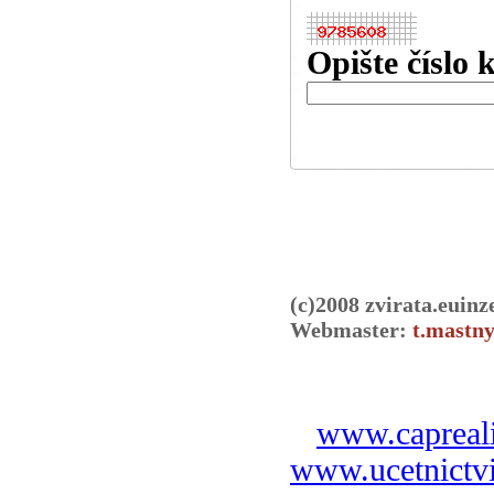
Opište číslo 
(c)2008 zvirata.euinz
Webmaster:
t.mastny
www.capreali
www.ucetnictvi