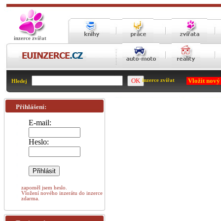
inzerce zvířat
Vložit nový
inzerce zvířat
Hledej
Přihlášení:
E-mail:
Heslo:
zapoměl jsem heslo.
Vložení nového inzerátu do inzerce
zdarma.