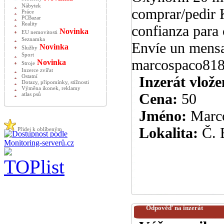
Nábytek
comprar/pedir 
Práce
PCBazar
Reality
confianza para
Novinka
EU nemovitosti
Seznamka
Envíe un mensaj
Novinka
Služby
Sport
marcospaco81
Novinka
Stroje
Inzerce zvířat
Ostatní
Inzerát vlože
Dotazy, připomínky, stížnosti
Výměna ikonek, reklamy
Cena:
50
atlas psů
Jméno:
Marc
Lokalita:
Č. 
Přidej k oblíbeným
Odpověď na inzerát