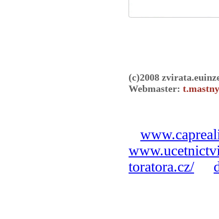
(c)2008 zvirata.euinz
Webmaster:
t.mastny
www.capreali
www.ucetnictvi
toratora.cz/