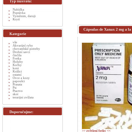
Typ inzerátu:
Nabídka
Poptávka
Vyměnim, daruji
Krytí
Cápsulas de Xanax 2 mg a la 
Kategorie
vše
Akvarijní ryby
chovatelské potreby
Drobní savci
činčila
Fretka
Holuby
Kočky
koni
Králici
ostatní
Ovce a kozy
papoušci
Prasata
Psi
Ptactvo
skot
terarijni zvížata
Doporučujme:
>> zvětšení fotky <<