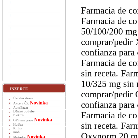
Farmacia de con
Farmacia de co
50/100/200 mg 
comprar/pedir 
confianza para 
Farmacia de co
sin receta. Far
10/325 mg sin 
INZERCE
comprar/pedir 
Úvodní strana
confianza para 
Novinka
Akce v ČR
AutoBazar
Dětské potřeby
Farmacia de co
Elektro
Novinka
GPS navigace
sin receta. Far
Hudba
Knihy
mobil
Oxynorm 20 mg 
Novinka
Motorky