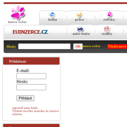
inzerce zvířat
Vložit nový
inzerce zvířat
Hledej
Přihlášení:
E-mail:
Heslo:
zapoměl jsem heslo.
Vložení nového inzerátu do inzerce
zdarma.