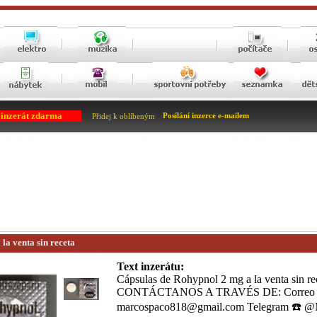
 inzerát zdarma
Posílání inzerce e-mailem
Přidej k oblíbeným
la venta sin receta
Text inzerátu:
Cápsulas de Rohypnol 2 mg a la venta sin re
CONTÁCTANOS A TRAVÉS DE: Correo el
marcospaco818@gmail.com Telegram ☎️ 