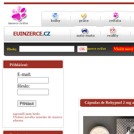
inzerce zvířat
Vložit nový
inzerce zvířat
Hledej
Přihlášení:
E-mail:
Heslo:
Cápsulas de Rohypnol 2 mg a 
zapoměl jsem heslo.
Vložení nového inzerátu do inzerce
zdarma.