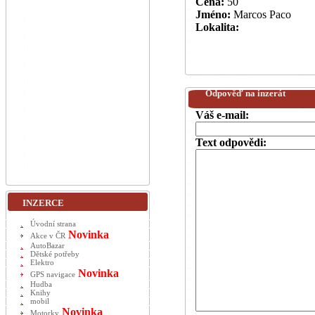
Cena:
50
Jméno:
Marcos Paco
Lokalita:
Odpověď na inzerát
Váš e-mail:
Text odpovědi:
INZERCE
Úvodní strana
Novinka
Akce v ČR
AutoBazar
Dětské potřeby
Elektro
Novinka
GPS navigace
Hudba
Knihy
mobil
Novinka
Motorky