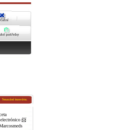
Smazání inzerátu.
ceta
ectrónico 📨
@Marcosmeds