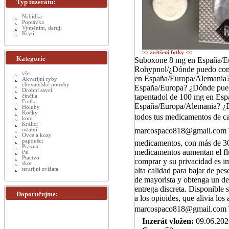
Typ inzerátu:
Nabídka
Poptávka
Vyměnim, daruji
Krytí
>> zvětšení fotky <<
Kategorie
Suboxone 8 mg en España/Eu
Rohypnol/¿Dónde puedo com
vše
en España/Europa/Alemania?
Akvarijní ryby
chovatelské potreby
España/Europa? ¿Dónde pue
Drobní savci
tapentadol de 100 mg en Es
činčila
Fretka
España/Europa/Alemania? ¿
Holuby
Kočky
todos tus medicamentos de cal
koni
Králici
marcospaco818@gmail.com Te
ostatní
Ovce a kozy
papoušci
medicamentos, con más de 300
Prasata
medicamentos aumentan el flu
Psi
Ptactvo
comprar y su privacidad es i
skot
terarijni zvížata
alta calidad para bajar de pe
de mayorista y obtenga un d
entrega discreta. Disponible 
Doporučujme:
a los opioides, que alivia l
marcospaco818@gmail.com Te
Inzerát vložen:
09.06.202