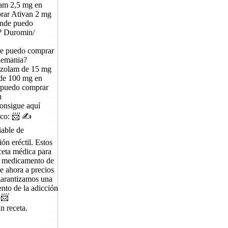
am 2,5 mg en
rar Ativan 2 mg
ónde puedo
? Duromin/
e puedo comprar
lemania?
zolam de 15 mg
de 100 mg en
 puedo comprar
n
onsigue aquí
ico: 📨 ✍️
able de
n eréctil. Estos
ceta médica para
un medicamento de
e ahora a precios
garantizamos una
ento de la adicción
 📨
 receta.