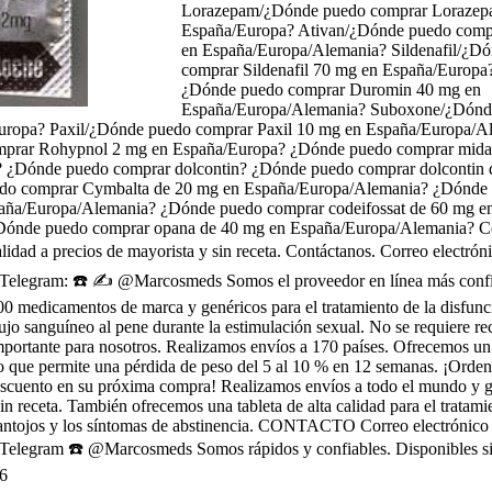
Lorazepam/¿Dónde puedo comprar Lorazep
España/Europa? Ativan/¿Dónde puedo comp
en España/Europa/Alemania? Sildenafil/¿D
comprar Sildenafil 70 mg en España/Europa
¿Dónde puedo comprar Duromin 40 mg en
España/Europa/Alemania? Suboxone/¿Dónd
ropa? Paxil/¿Dónde puedo comprar Paxil 10 mg en España/Europa/A
prar Rohypnol 2 mg en España/Europa? ¿Dónde puedo comprar mida
 ¿Dónde puedo comprar dolcontin? ¿Dónde puedo comprar dolcontin 
do comprar Cymbalta de 20 mg en España/Europa/Alemania? ¿Dónde
paña/Europa/Alemania? ¿Dónde puedo comprar codeifossat de 60 mg e
Dónde puedo comprar opana de 40 mg en España/Europa/Alemania? C
idad a precios de mayorista y sin receta. Contáctanos. Correo electrón
legram: ☎️ ✍️ @Marcosmeds Somos el proveedor en línea más confi
 medicamentos de marca y genéricos para el tratamiento de la disfunció
jo sanguíneo al pene durante la estimulación sexual. No se requiere re
mportante para nosotros. Realizamos envíos a 170 países. Ofrecemos 
so que permite una pérdida de peso del 5 al 10 % en 12 semanas. ¡Orden
escuento en su próxima compra! Realizamos envíos a todo el mundo y 
sin receta. También ofrecemos una tableta de alta calidad para el tratami
os antojos y los síntomas de abstinencia. CONTACTO Correo electrónico
legram ☎️ @Marcosmeds Somos rápidos y confiables. Disponibles sin
6