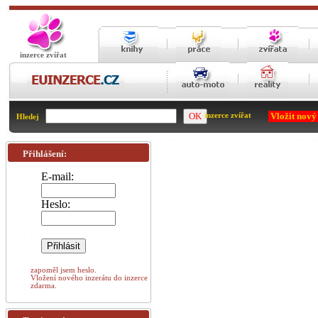
inzerce zvířat
Vložit nový
inzerce zvířat
Hledej
Přihlášení:
E-mail:
Heslo:
zapoměl jsem heslo.
Vložení nového inzerátu do inzerce
zdarma.