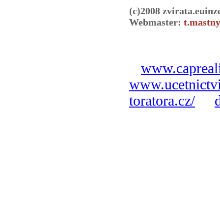
(c)2008 zvirata.euinz
Webmaster:
t.mastny
www.capreali
www.ucetnictvi
toratora.cz/