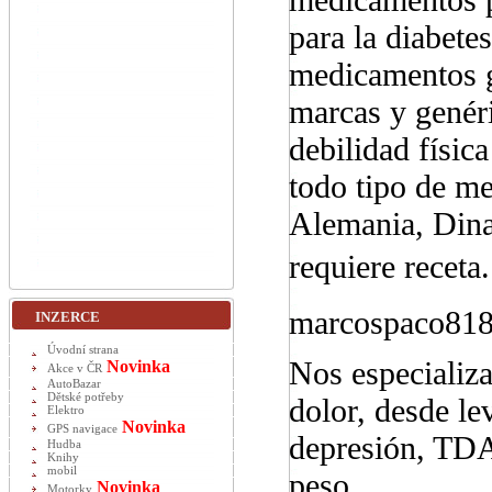
para la diabet
medicamentos g
marcas y genéri
debilidad físi
todo tipo de m
Alemania, Dina
requiere receta
marcospaco81
INZERCE
Úvodní strana
Nos especializ
Novinka
Akce v ČR
AutoBazar
Dětské potřeby
dolor, desde le
Elektro
Novinka
GPS navigace
depresión, TDA
Hudba
Knihy
mobil
peso.
Novinka
Motorky