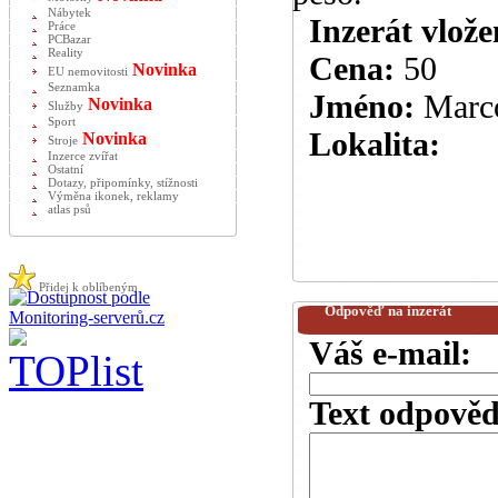
Nábytek
Inzerát vlože
Práce
PCBazar
Reality
Cena:
50
Novinka
EU nemovitosti
Seznamka
Jméno:
Marc
Novinka
Služby
Sport
Lokalita:
Novinka
Stroje
Inzerce zvířat
Ostatní
Dotazy, připomínky, stížnosti
Výměna ikonek, reklamy
atlas psů
Přidej k oblíbeným
Odpověď na inzerát
Váš e-mail:
Text odpověd