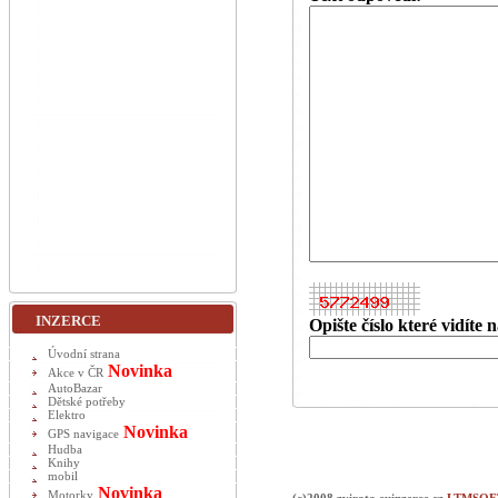
INZERCE
Opište číslo které vidíte
Úvodní strana
Novinka
Akce v ČR
AutoBazar
Dětské potřeby
Elektro
Novinka
GPS navigace
Hudba
Knihy
mobil
Novinka
Motorky