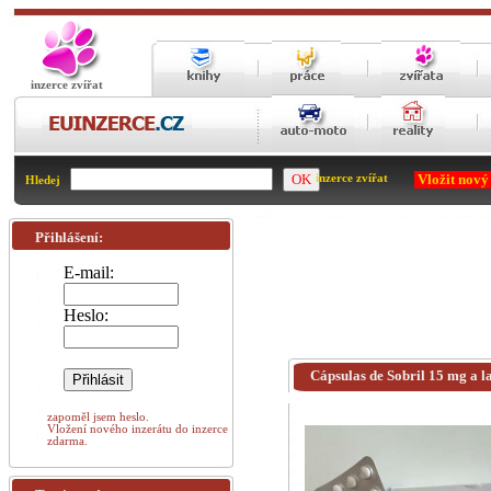
inzerce zvířat
Vložit nový
inzerce zvířat
Hledej
Přihlášení:
E-mail:
Heslo:
Cápsulas de Sobril 15 mg a la
zapoměl jsem heslo.
Vložení nového inzerátu do inzerce
zdarma.