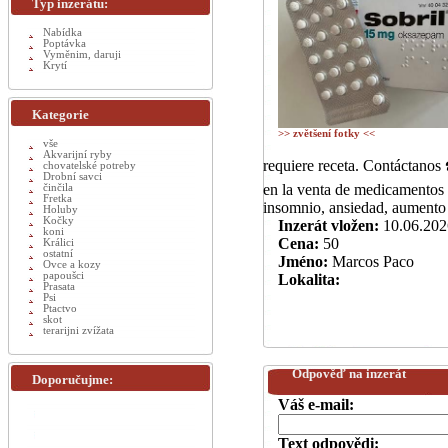
Typ inzerátu:
Nabídka
Poptávka
Vyměnim, daruji
Krytí
Kategorie
>> zvětšení fotky <<
vše
Akvarijní ryby
requiere receta. Contáctan
chovatelské potreby
Drobní savci
en la venta de medicamentos 
činčila
Fretka
insomnio, ansiedad, aumento 
Holuby
Kočky
Inzerát vložen:
10.06.202
koni
Cena:
50
Králici
ostatní
Jméno:
Marcos Paco
Ovce a kozy
papoušci
Lokalita:
Prasata
Psi
Ptactvo
skot
terarijni zvížata
Odpověď na inzerát
Doporučujme:
Váš e-mail:
Text odpovědi: