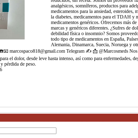
reducidos, sin receta. Somos un proveedor fi
analgésicos, somníferos, productos para adel
medicamentos para la ansiedad, esteroides, 
la diabetes, medicamentos para el TDAH y 
medicamentos genéricos. Ofrecemos más de 
marcas y genéricos diferentes. ¿Sufres de dol
debilidad física o insomnio? Somos proveedo
todo tipo de medicamentos en España, Países
Alemania, Dinamarca, Suecia, Noruega y otr
os ☎️📧 marcospaco818@gmail.com Telegram ✍️ 📩 @Marcosmeds Nos 
para el dolor, desde leve hasta intenso, así como para enfermedades, 
y pérdida de peso.
6