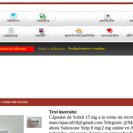
 inzerát zdarma
Posílání inzerce e-mailem
Přidej k oblíbeným
 venta sin receta
Text inzerátu:
Cápsulas de Sobril 15 mg a la venta sin recet
marcospaco818@gmail.com Telegram: @Ma
ahora Suboxone Strip 8 mg/2 mg online en A