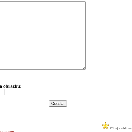
 na obrazku:
Přidej k oblíbe