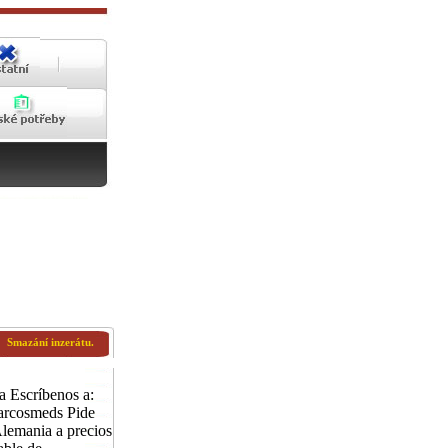
Smazání inzerátu.
a Escríbenos a:
rcosmeds Pide
lemania a precios