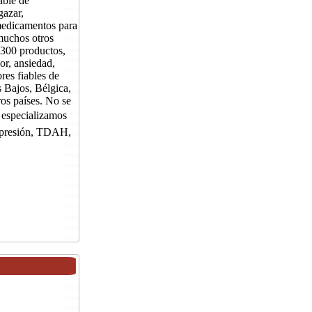
able de
gazar,
medicamentos para
muchos otros
300 productos,
or, ansiedad,
res fiables de
 Bajos, Bélgica,
os países. No se
especializamos
depresión, TDAH,