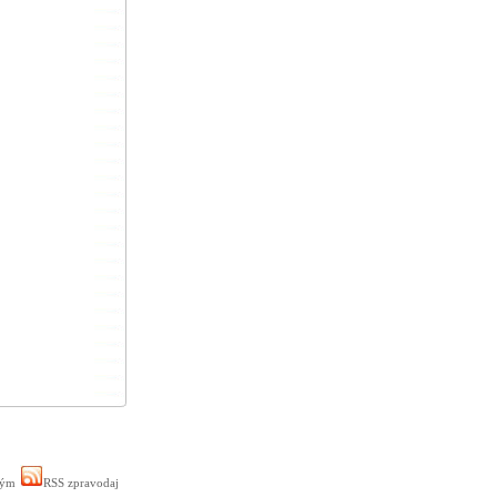
ným
RSS zpravodaj