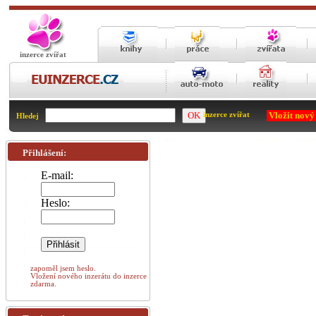
inzerce zvířat
Vložit nový
inzerce zvířat
Hledej
Přihlášení:
E-mail:
Heslo:
zapoměl jsem heslo.
Vložení nového inzerátu do inzerce
zdarma.