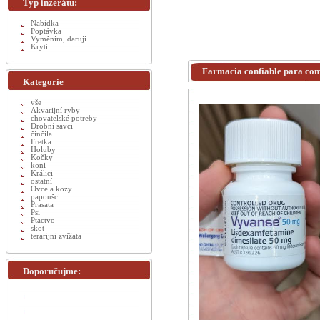
Typ inzerátu:
Nabídka
Poptávka
Vyměnim, daruji
Krytí
Farmacia confiable para com
Kategorie
vše
Akvarijní ryby
chovatelské potreby
Drobní savci
činčila
Fretka
Holuby
Kočky
koni
Králici
ostatní
Ovce a kozy
papoušci
Prasata
Psi
Ptactvo
skot
terarijni zvížata
Doporučujme: