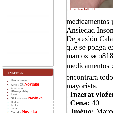
>> zvětšení fotky <<
medicamentos p
Ansiedad Insom
Depresión Cal
que se ponga en
marcospaco818@
medicamentos 
INZERCE
encontrará todo
Úvodní strana
mayorista.
Novinka
Akce v ČR
AutoBazar
Dětské potřeby
Inzerát vlože
Elektro
Novinka
GPS navigace
Cena:
40
Hudba
Knihy
mobil
Jméno:
Marc
Novinka
Motorky