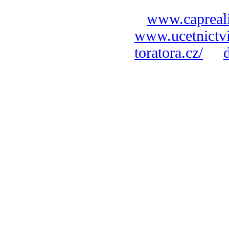
www.capreali
www.ucetnictvi
toratora.cz/