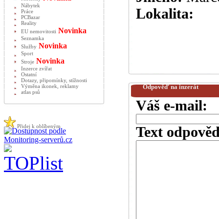
Nábytek
Lokalita:
Práce
PCBazar
Reality
Novinka
EU nemovitosti
Seznamka
Novinka
Služby
Sport
Novinka
Stroje
Inzerce zvířat
Ostatní
Dotazy, připomínky, stížnosti
Odpověď na inzerát
Výměna ikonek, reklamy
atlas psů
Váš e-mail:
Přidej k oblíbeným
Text odpověd