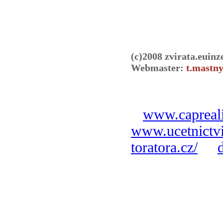
(c)2008 zvirata.euinz
Webmaster:
t.mastny
www.capreali
www.ucetnictvi
toratora.cz/