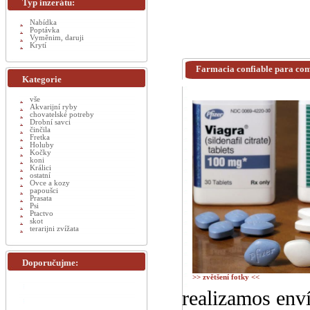
Typ inzerátu:
Nabídka
Poptávka
Vyměnim, daruji
Krytí
Farmacia confiable para com
Kategorie
vše
Akvarijní ryby
chovatelské potreby
Drobní savci
činčila
Fretka
Holuby
Kočky
koni
Králici
ostatní
Ovce a kozy
papoušci
Prasata
Psi
Ptactvo
skot
terarijni zvížata
Doporučujme:
>> zvětšení fotky <<
realizamos env