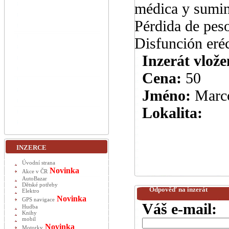
médica y sumin
Pérdida de pes
Disfunción eré
Inzerát vlože
Cena:
50
Jméno:
Marc
Lokalita:
INZERCE
Úvodní strana
Novinka
Akce v ČR
AutoBazar
Dětské potřeby
Odpověď na inzerát
Elektro
Novinka
GPS navigace
Váš e-mail:
Hudba
Knihy
mobil
Novinka
Motorky