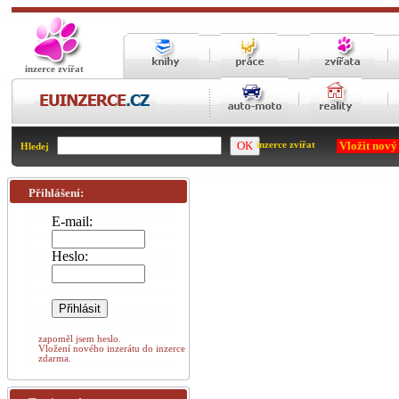
inzerce zvířat
Vložit nový
inzerce zvířat
Hledej
Přihlášení:
E-mail:
Heslo:
zapoměl jsem heslo.
Vložení nového inzerátu do inzerce
zdarma.