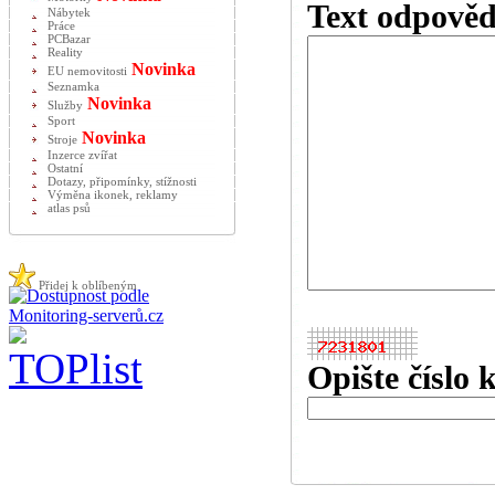
Text odpověd
Nábytek
Práce
PCBazar
Reality
Novinka
EU nemovitosti
Seznamka
Novinka
Služby
Sport
Novinka
Stroje
Inzerce zvířat
Ostatní
Dotazy, připomínky, stížnosti
Výměna ikonek, reklamy
atlas psů
Přidej k oblíbeným
Opište číslo 