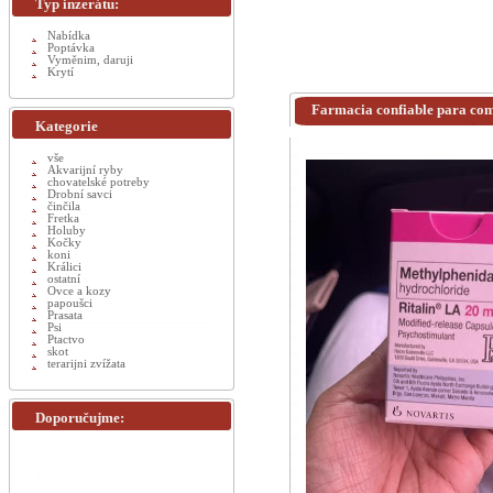
Typ inzerátu:
Nabídka
Poptávka
Vyměnim, daruji
Krytí
Farmacia confiable para com
Kategorie
vše
Akvarijní ryby
chovatelské potreby
Drobní savci
činčila
Fretka
Holuby
Kočky
koni
Králici
ostatní
Ovce a kozy
papoušci
Prasata
Psi
Ptactvo
skot
terarijni zvížata
Doporučujme: