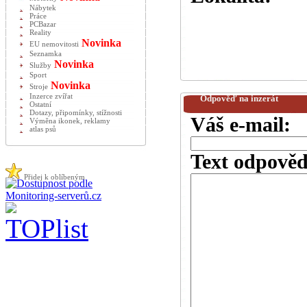
Nábytek
Práce
PCBazar
Reality
Novinka
EU nemovitosti
Seznamka
Novinka
Služby
Sport
Novinka
Stroje
Inzerce zvířat
Odpověď na inzerát
Ostatní
Dotazy, připomínky, stížnosti
Váš e-mail:
Výměna ikonek, reklamy
atlas psů
Text odpověd
Přidej k oblíbeným