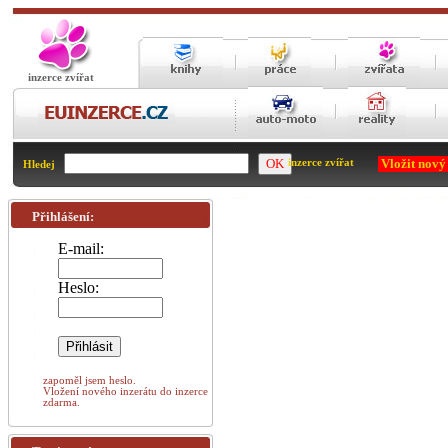
inzerce zvířat
Vložit nový
inzerce zvířat
Hledej
Přihlášení:
E-mail:
Heslo:
zapoměl jsem heslo.
Vložení nového inzerátu do inzerce
zdarma.