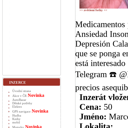
>> zvětšení fotky <<
Medicamentos p
Ansiedad Insom
Depresión Cal
que se ponga 
está interesado
Telegram ☎️ @M
INZERCE
precios asequib
Úvodní strana
Inzerát vlože
Novinka
Akce v ČR
AutoBazar
Dětské potřeby
Cena:
50
Elektro
Novinka
GPS navigace
Jméno:
Marc
Hudba
Knihy
mobil
Lokalita:
Novinka
Motorky