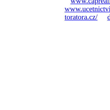
www.capreali
www.ucetnictvi
toratora.cz/