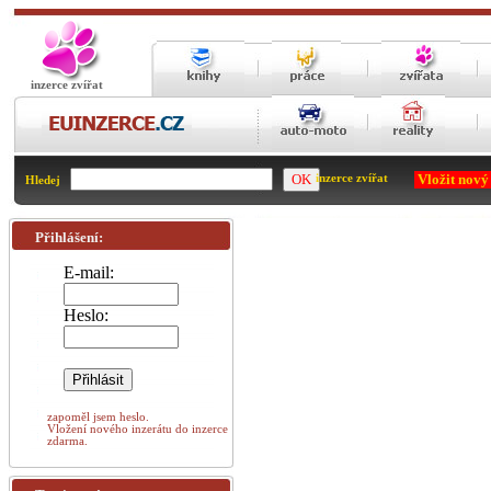
inzerce zvířat
Vložit nový
inzerce zvířat
Hledej
Přihlášení:
E-mail:
Heslo:
zapoměl jsem heslo.
Vložení nového inzerátu do inzerce
zdarma.