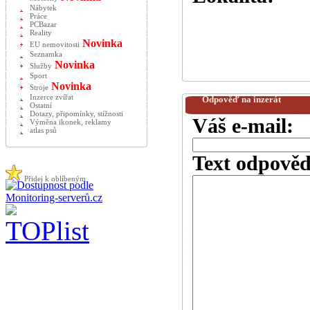
Nábytek
Práce
PCBazar
Reality
Novinka
EU nemovitosti
Seznamka
Novinka
Služby
Sport
Novinka
Stroje
Inzerce zvířat
Odpověď na inzerát
Ostatní
Dotazy, připomínky, stížnosti
Váš e-mail:
Výměna ikonek, reklamy
atlas psů
Text odpověd
Přidej k oblíbeným