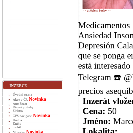
>> zvětšení fotky <<
Medicamentos p
Ansiedad Insom
Depresión Cal
que se ponga 
está interesado
Telegram ☎️ @M
INZERCE
precios asequib
Úvodní strana
Inzerát vlože
Novinka
Akce v ČR
AutoBazar
Dětské potřeby
Cena:
50
Elektro
Novinka
GPS navigace
Jméno:
Marc
Hudba
Knihy
mobil
Lokalita:
Novinka
Motorky