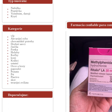
Typ inzerátu:
Nabídka
Poptávka
Vyměnim, daruji
Krytí
Farmacia confiable para com
Kategorie
vše
Akvarijní ryby
chovatelské potreby
Drobní savci
činčila
Fretka
Holuby
Kočky
koni
Králici
ostatní
Ovce a kozy
papoušci
Prasata
Psi
Ptactvo
skot
terarijni zvížata
Doporučujme: