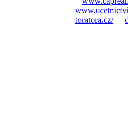
www.capreali
www.ucetnictvi
toratora.cz/