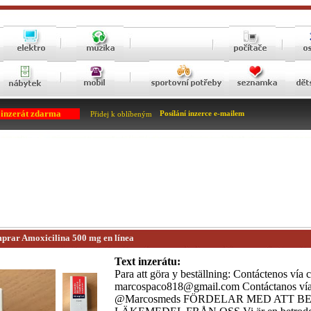
 inzerát zdarma
Posílání inzerce e-mailem
Přidej k oblíbeným
prar Amoxicilina 500 mg en línea
Text inzerátu:
Para att göra y beställning: Contáctenos vía c
marcospaco818@gmail.com Contáctanos vía
@Marcosmeds FÖRDELAR MED ATT B