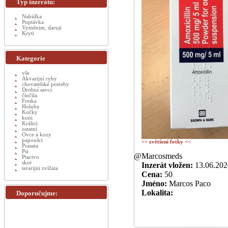
Typ inzerátu:
Nabídka
Poptávka
Vyměnim, daruji
Krytí
Kategorie
vše
Akvarijní ryby
chovatelské potreby
Drobní savci
činčila
Fretka
Holuby
Kočky
koni
Králici
ostatní
Ovce a kozy
papoušci
>> zvětšení fotky <<
Prasata
Psi
@Marcosmeds
Ptactvo
skot
Inzerát vložen:
13.06.202
terarijni zvížata
Cena:
50
Jméno:
Marcos Paco
Lokalita:
Doporučujme: