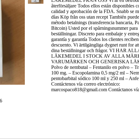
LÄKEMEDEL FRÅN OSS Vi är en betrodd 
återförsäljare Todos ellos están disponibles c
calidad y aprobación de la FDA. Snabb se m
días Köp från oss utan recept También puedes 
método betalnings (transferencia bancaria, P
Bitcoin) Usted por el spårningsnummer para 
beställningar. Discreto para embalaje y entre
garantía y garantía Todos los clientes recib
descuento. Vi ärtilgängliga dygnet runt for att
dina beställningar och frågor. VI HAR 
LÄKEMEDEL I STOCK AV ALLA MÄR
VARUMÄRKEN OCH GENERISKA LÄ
Polvo de nembutal – Fentanilo en polvo – T
100 mg. – Escopolamina 0,5 mg/2 ml – Nem
pentobarbital sódico 100 ml y 250 ml – Anf
Contáctenos vía correo electrónico:
marcospaco818@gmail.com Contáctanos vía
6