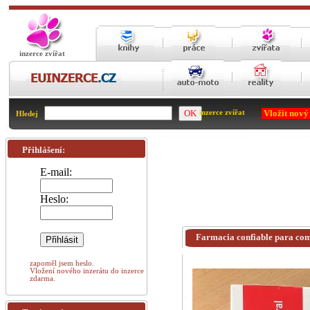
inzerce zvířat
Vložit nový
inzerce zvířat
Hledej
Přihlášení:
E-mail:
Heslo:
Farmacia confiable para com
zapoměl jsem heslo.
Vložení nového inzerátu do inzerce
zdarma.