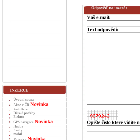
Odpověď na inzerát
Váš e-mail:
Text odpovědi:
INZERCE
Úvodní strana
Novinka
Akce v ČR
AutoBazar
Dětské potřeby
Elektro
Novinka
Opište číslo které vidíte
GPS navigace
Hudba
Knihy
mobil
Novinka
Motorky