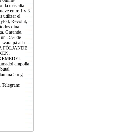
online-
on la más alta
ueve entre 1 y 3
utilizar el
ayPal, Revolut,
todos dina
ga. Garantía,
en un 15% de
 svara på alla
ALLA FÖLJANDE
KEN,
KEMEDEL –
ramadol ampolla
butal
etamina 5 mg
 Telegram: