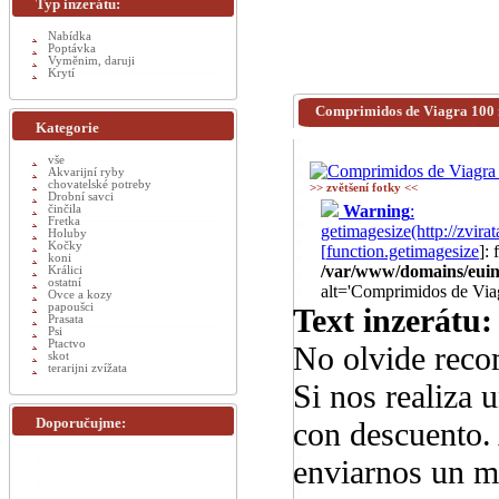
Typ inzerátu:
Nabídka
Poptávka
Vyměnim, daruji
Krytí
Comprimidos de Viagra 100
Kategorie
vše
Akvarijní ryby
chovatelské potreby
>> zvětšení fotky <<
Drobní savci
Warning
:
činčila
Fretka
getimagesize(http://zv
Holuby
Kočky
[
function.getimagesize
]:
koni
/var/www/domains/euinz
Králici
ostatní
alt='Comprimidos de Via
Ovce a kozy
papoušci
Text inzerátu:
Prasata
Psi
Ptactvo
No olvide reco
skot
terarijni zvížata
Si nos realiza 
Doporučujme:
con descuento. 
enviarnos un 