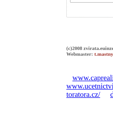
(c)2008 zvirata.euinz
Webmaster:
t.mastny
www.capreali
www.ucetnictvi
toratora.cz/