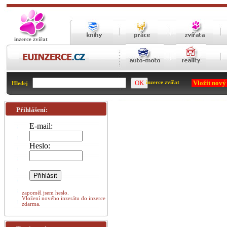
inzerce zvířat
Vložit nový
inzerce zvířat
Hledej
Přihlášení:
E-mail:
Heslo:
zapoměl jsem heslo.
Vložení nového inzerátu do inzerce
zdarma.