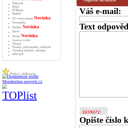
Odpověď na inzerát
Nábytek
Práce
Váš e-mail:
PCBazar
Reality
Novinka
EU nemovitosti
Seznamka
Text odpověd
Novinka
Služby
Sport
Novinka
Stroje
Inzerce zvířat
Ostatní
Dotazy, připomínky, stížnosti
Výměna ikonek, reklamy
atlas psů
Přidej k oblíbeným
Opište číslo 