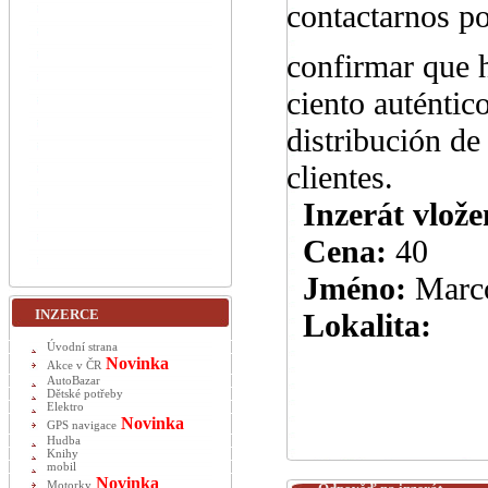
contactarnos p
confirmar que h
ciento auténtic
distribución de
clientes.
Inzerát vlože
Cena:
40
Jméno:
Marc
INZERCE
Lokalita:
Úvodní strana
Novinka
Akce v ČR
AutoBazar
Dětské potřeby
Elektro
Novinka
GPS navigace
Hudba
Knihy
mobil
Novinka
Motorky