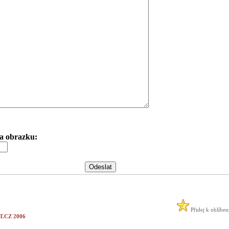
 na obrazku:
Přidej k oblíbe
.CZ 2006