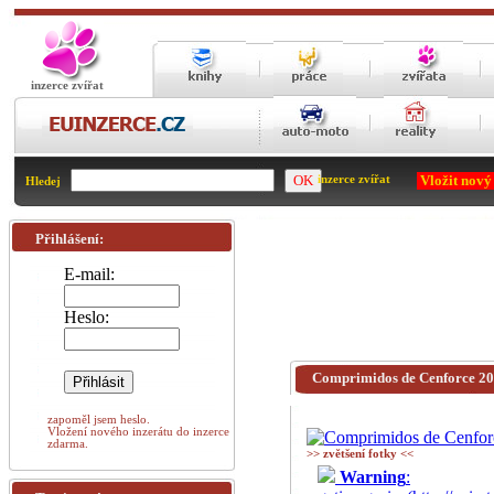
inzerce zvířat
Vložit nový
inzerce zvířat
Hledej
Přihlášení:
E-mail:
Heslo:
Comprimidos de Cenforce 2
zapoměl jsem heslo.
Vložení nového inzerátu do inzerce
zdarma.
>> zvětšení fotky <<
Warning
: