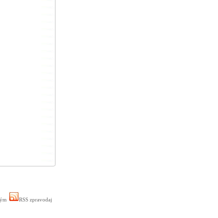
ným
RSS zpravodaj