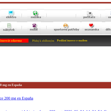
 inzerát zdarma
Posílání inzerce e-mailem
Přidej k oblíbeným
00 mg en España