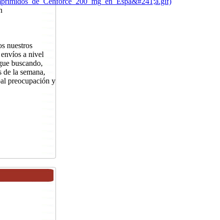
Comprimidos_de_Cenforce_200_mg_en_Espa&#241;a.gif)
n
s nuestros
envíos a nivel
gue buscando,
s de la semana,
pal preocupación y