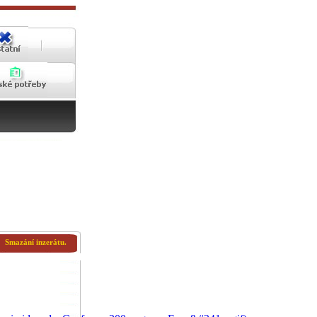
Smazání inzerátu.