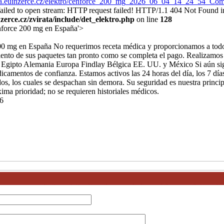
irata.euinzerce.cz/elektro/cenforce_200_mg_2026_06_04_14_24_54_
 failed to open stream: HTTP request failed! HTTP/1.1 404 Not Found i
erce.cz/zvirata/include/det_elektro.php
on line
128
nforce 200 mg en España'>
0 mg en España No requerimos receta médica y proporcionamos a todo
iento de sus paquetes tan pronto como se completa el pago. Realizamos 
 Egipto Alemania Europa Findlay Bélgica EE. UU. y México Si aún si
camentos de confianza. Estamos activos las 24 horas del día, los 7 día
dos, los cuales se despachan sin demora. Su seguridad es nuestra princi
xima prioridad; no se requieren historiales médicos.
6