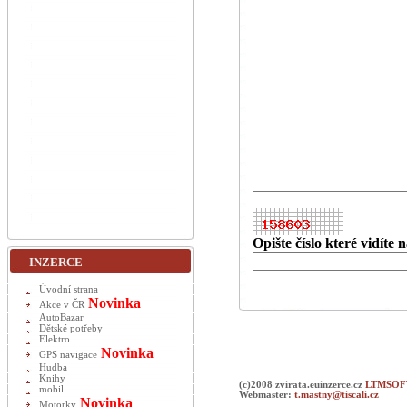
Opište číslo které vidíte
INZERCE
Úvodní strana
Novinka
Akce v ČR
AutoBazar
Dětské potřeby
Elektro
Novinka
GPS navigace
Hudba
Knihy
(c)2008 zvirata.euinzerce.cz
LTMSOFT
mobil
Webmaster:
t.mastny@tiscali.cz
Novinka
Motorky