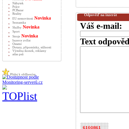
Nábytek
Práce
PCBazar
Reality
Odpověď na inzerát
Novinka
EU nemovitosti
Seznamka
Váš e-mail:
Novinka
Služby
Sport
Novinka
Stroje
Text odpověd
Inzerce zvířat
Ostatní
Dotazy, připomínky, stížnosti
Výměna ikonek, reklamy
atlas psů
Přidej k oblíbeným