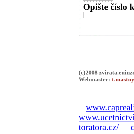
Opište číslo 
(c)2008 zvirata.euinz
Webmaster:
t.mastny
www.capreali
www.ucetnictvi
toratora.cz/