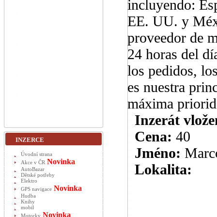
incluyendo: Es
EE. UU. y Méxi
proveedor de m
24 horas del dí
los pedidos, lo
es nuestra prin
máxima priorida
Inzerát vlože
Cena:
40
INZERCE
Jméno:
Marc
Úvodní strana
Novinka
Akce v ČR
Lokalita:
AutoBazar
Dětské potřeby
Elektro
Novinka
GPS navigace
Hudba
Knihy
mobil
Novinka
Motorky