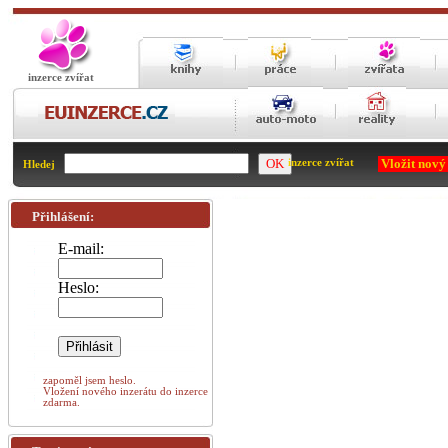
inzerce zvířat
Vložit nový
inzerce zvířat
Hledej
Přihlášení:
E-mail:
Heslo:
zapoměl jsem heslo.
Vložení nového inzerátu do inzerce
zdarma.