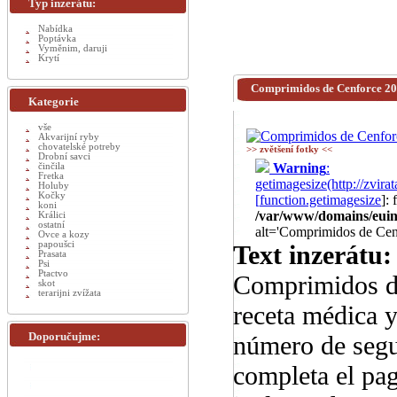
Typ inzerátu:
Nabídka
Poptávka
Vyměnim, daruji
Krytí
Comprimidos de Cenforce 2
Kategorie
vše
Akvarijní ryby
chovatelské potreby
>> zvětšení fotky <<
Drobní savci
Warning
:
činčila
Fretka
getimagesize(http://zv
Holuby
Kočky
[
function.getimagesize
]:
koni
/var/www/domains/euinz
Králici
ostatní
alt='Comprimidos de Ce
Ovce a kozy
papoušci
Text inzerátu:
Prasata
Psi
Ptactvo
Comprimidos d
skot
terarijni zvížata
receta médica y
Doporučujme:
número de segu
completa el pa