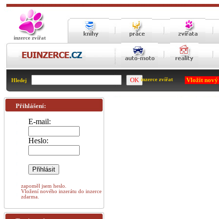
inzerce zvířat
Vložit nový
inzerce zvířat
Hledej
Přihlášení:
E-mail:
Heslo:
zapoměl jsem heslo.
Vložení nového inzerátu do inzerce
zdarma.