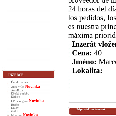
24 horas del dí
los pedidos, lo
es nuestra prin
máxima priorida
Inzerát vlože
Cena:
40
Jméno:
Marc
Lokalita:
INZERCE
Úvodní strana
Novinka
Akce v ČR
AutoBazar
Dětské potřeby
Elektro
Novinka
GPS navigace
Hudba
Knihy
Odpověď na inzerát
mobil
Novinka
Motorky