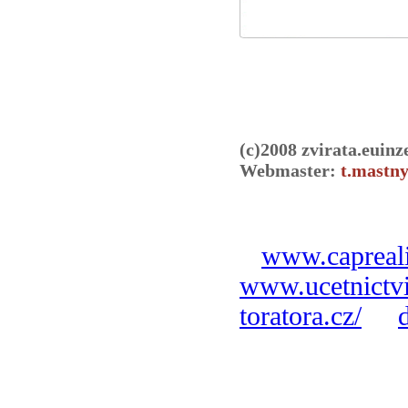
(c)2008 zvirata.euinz
Webmaster:
t.mastny
www.capreali
www.ucetnictvi
toratora.cz/