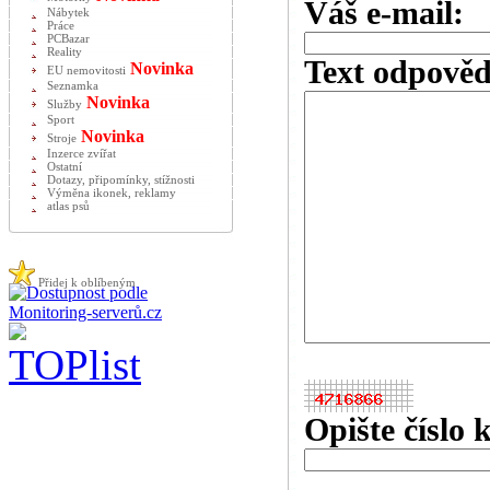
Váš e-mail:
Nábytek
Práce
PCBazar
Reality
Text odpověd
Novinka
EU nemovitosti
Seznamka
Novinka
Služby
Sport
Novinka
Stroje
Inzerce zvířat
Ostatní
Dotazy, připomínky, stížnosti
Výměna ikonek, reklamy
atlas psů
Přidej k oblíbeným
Opište číslo 