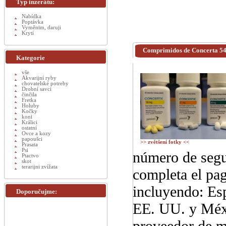
Typ inzerátu:
Nabídka
Poptávka
Vyměnim, daruji
Krytí
Comprimidos de Concerta 54
Kategorie
vše
Akvarijní ryby
chovatelské potreby
Drobní savci
činčila
Fretka
Holuby
Kočky
koni
Králici
ostatní
Ovce a kozy
papoušci
>> zvětšení fotky <<
Prasata
Psi
número de segu
Ptactvo
skot
terarijni zvížata
completa el pa
incluyendo: Es
Doporučujme:
EE. UU. y Méxi
proveedor de m