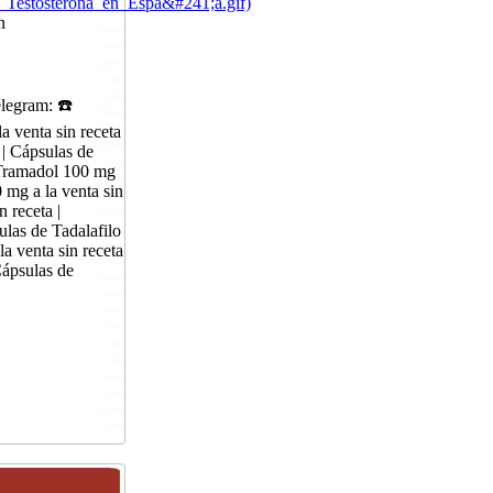
7_Testosterona_en_Espa&#241;a.gif)
n
legram: ☎️
 venta sin receta
 | Cápsulas de
e Tramadol 100 mg
 mg a la venta sin
 receta |
ulas de Tadalafilo
la venta sin receta
Cápsulas de