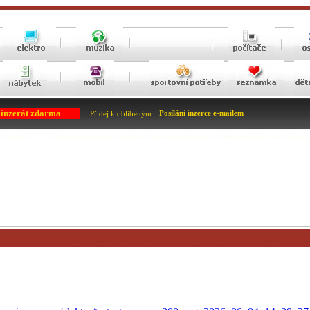
 inzerát zdarma
Posílání inzerce e-mailem
Přidej k oblíbeným