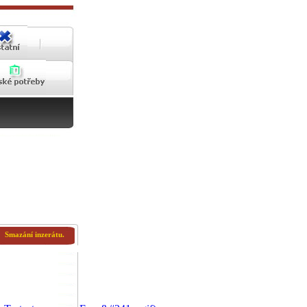
Smazání inzerátu.