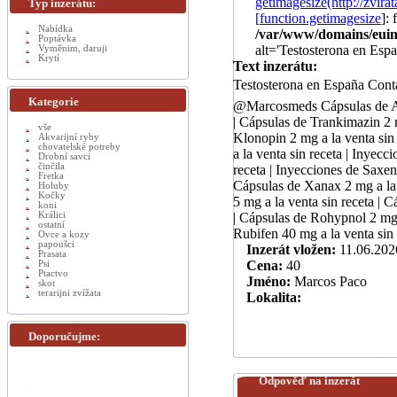
getimagesize(http://zvi
Typ inzerátu:
[
function.getimagesize
]:
Nabídka
/var/www/domains/euinz
Poptávka
alt='Testosterona en Esp
Vyměnim, daruji
Krytí
Text inzerátu:
Testosterona en España Cont
Kategorie
@Marcosmeds Cápsulas de Amox
| Cápsulas de Trankimazin 2 m
vše
Klonopin 2 mg a la venta sin
Akvarijní ryby
chovatelské potreby
a la venta sin receta | Inyec
Drobní savci
činčila
receta | Inyecciones de Saxen
Fretka
Cápsulas de Xanax 2 mg a la v
Holuby
Kočky
5 mg a la venta sin receta | C
koni
Králici
| Cápsulas de Rohypnol 2 mg a
ostatní
Rubifen 40 mg a la venta sin 
Ovce a kozy
papoušci
Inzerát vložen:
11.06.202
Prasata
Cena:
40
Psi
Ptactvo
Jméno:
Marcos Paco
skot
terarijni zvížata
Lokalita:
Doporučujme:
Odpověď na inzerát