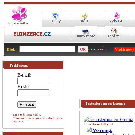
inzerce zvířat
Vložit nový
inzerce zvířat
Hledej
Přihlášení:
E-mail:
Heslo:
Testosterona en España
zapoměl jsem heslo.
Vložení nového inzerátu do inzerce
zdarma.
>> zvětšení fotky <<
Warning
: