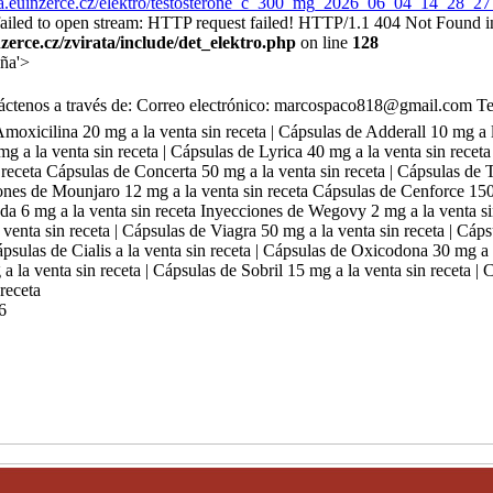
rata.euinzerce.cz/elektro/testosterone_c_300_mg_2026_06_04_14_28_2
 failed to open stream: HTTP request failed! HTTP/1.1 404 Not Found i
erce.cz/zvirata/include/det_elektro.php
on line
128
aña'>
áctenos a través de: Correo electrónico: marcospaco818@gmail.com Te
icilina 20 mg a la venta sin receta | Cápsulas de Adderall 10 mg a la
g a la venta sin receta | Cápsulas de Lyrica 40 mg a la venta sin receta
 receta Cápsulas de Concerta 50 mg a la venta sin receta | Cápsulas d
ciones de Mounjaro 12 mg a la venta sin receta Cápsulas de Cenforce 150
da 6 mg a la venta sin receta Inyecciones de Wegovy 2 mg a la venta sin
enta sin receta | Cápsulas de Viagra 50 mg a la venta sin receta | Cáps
ápsulas de Cialis a la venta sin receta | Cápsulas de Oxicodona 30 mg a 
 la venta sin receta | Cápsulas de Sobril 15 mg a la venta sin receta | 
receta
6