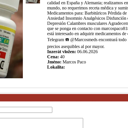
calidad en España y Alemania; realizamos en
mundo, no requerimos receta médica y sumin
Medicamentos para: Barbitúricos Pérdida de
Ansiedad Insomnio Analgésicos Disfunción er
Depresión Calambres musculares Agradece
que se ponga en contacto con marcospaco8
está interesado en adquirir medicamentos de 
Telegram ☎️ @Marcosmeds encontrará todo l
precios asequibles al por mayor.
Inzerát vložen:
06.06.2026
Cena:
40
Jméno:
Marcos Paco
Lokalita: