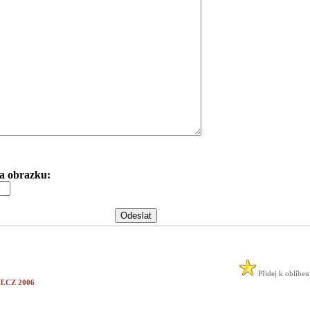
 na obrazku:
Přidej k oblíbe
.CZ 2006