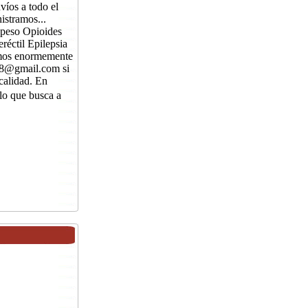
víos a todo el
istramos...
 peso Opioides
éctil Epilepsia
mos enormemente
18@gmail.com si
calidad. En
o que busca a