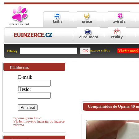
inzerce zvířat
Vložit nový
inzerce zvířat
Hledej
Přihlášení:
E-mail:
Heslo:
Comprimidos de Opana 40 m
zapoměl jsem heslo.
Vložení nového inzerátu do inzerce
zdarma.