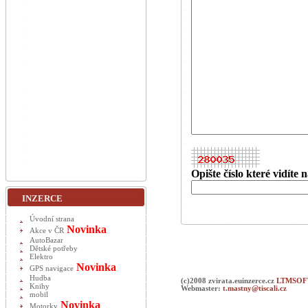
Opište číslo které vidíte
INZERCE
Úvodní strana
Novinka
Akce v ČR
AutoBazar
Dětské potřeby
Elektro
Novinka
GPS navigace
Hudba
(c)2008 zvirata.euinzerce.cz
LTMSOFT
Knihy
Webmaster:
t.mastny@tiscali.cz
mobil
Novinka
Motorky