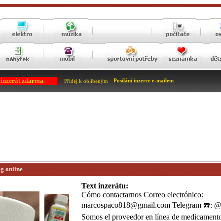
 inzerát zdarma
Posílání inzerce e-mailem
Přidej k oblíbeným
g online
Text inzerátu:
Cómo contactarnos Correo electrónico:
marcospaco818@gmail.com Telegram ☎️: 
Somos el proveedor en línea de medicamento