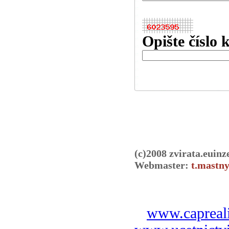
Opište číslo 
(c)2008 zvirata.euinz
Webmaster:
t.mastny
www.capreali