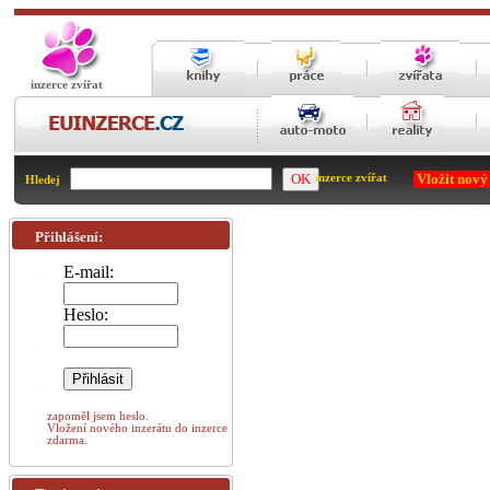
inzerce zvířat
Vložit nový
inzerce zvířat
Hledej
Přihlášení:
E-mail:
Heslo:
zapoměl jsem heslo.
Vložení nového inzerátu do inzerce
zdarma.