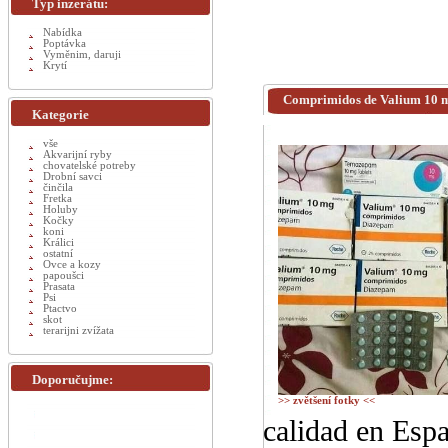
Typ inzerátu:
Nabídka
Poptávka
Vyměnim, daruji
Krytí
Comprimidos de Valium 10 m
Kategorie
vše
Akvarijní ryby
chovatelské potreby
Drobní savci
činčila
Fretka
Holuby
Kočky
koni
Králici
ostatní
Ovce a kozy
papoušci
Prasata
Psi
Ptactvo
skot
terarijni zvížata
Doporučujme:
>> zvětšení fotky <<
calidad en Espa