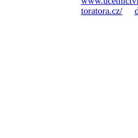
www.ucetnictvi
toratora.cz/