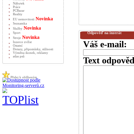
Nábytek
Práce
PCBazar
Reality
Novinka
EU nemovitosti
Seznamka
Novinka
Služby
Odpověď na inzerát
Sport
Novinka
Stroje
Váš e-mail:
Inzerce zvířat
Ostatní
Dotazy, připomínky, stížnosti
Výměna ikonek, reklamy
atlas psů
Text odpověd
Přidej k oblíbeným