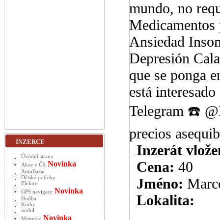
mundo, no requ
Medicamentos p
Ansiedad Insom
Depresión Cal
que se ponga 
está interesado
Telegram ☎️ @M
precios asequib
INZERCE
Inzerát vlože
Úvodní strana
Cena:
40
Novinka
Akce v ČR
AutoBazar
Dětské potřeby
Jméno:
Marc
Elektro
Novinka
GPS navigace
Lokalita:
Hudba
Knihy
mobil
Novinka
Motorky