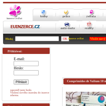
inzerce zvířat
Vložit nový
inzerce zvířat
Hledej
Přihlášení:
E-mail:
Heslo:
Comprimidos de Valium 10 m
zapoměl jsem heslo.
Vložení nového inzerátu do inzerce
zdarma.