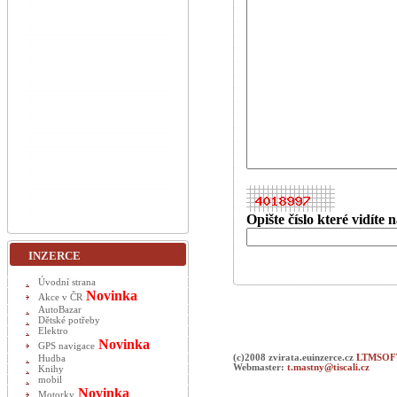
Opište číslo které vidíte
INZERCE
Úvodní strana
Novinka
Akce v ČR
AutoBazar
Dětské potřeby
Elektro
Novinka
GPS navigace
(c)2008 zvirata.euinzerce.cz
LTMSOFT
Hudba
Webmaster:
t.mastny@tiscali.cz
Knihy
mobil
Novinka
Motorky