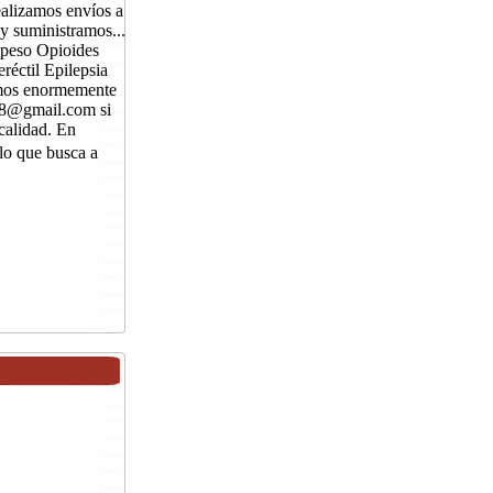
ealizamos envíos a
y suministramos...
 peso Opioides
éctil Epilepsia
mos enormemente
18@gmail.com si
calidad. En
o que busca a