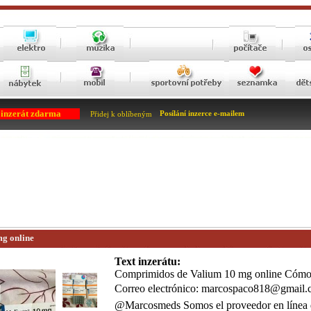
 inzerát zdarma
Posílání inzerce e-mailem
Přidej k oblíbeným
g online
Text inzerátu:
Comprimidos de Valium 10 mg online Cómo 
Correo electrónico: marcospaco818@gmail.
@Marcosmeds Somos el proveedor en línea