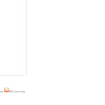
ným
RSS zpravodaj