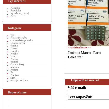
Typ inzerátu:
Nabídka
Poptávka
Vyměnim, daruji
Krytí
Kategorie
vše
Akvarijní ryby
chovatelské potreby
Drobní savci
činčila
>> zvětšení fotky <<
Fretka
Holuby
Jméno:
Marcos Paco
Kočky
koni
Lokalita:
Králici
ostatní
Ovce a kozy
papoušci
Prasata
Psi
Ptactvo
skot
Odpověď na inzerát
terarijni zvížata
Váš e-mail:
Doporučujme:
Text odpovědi: