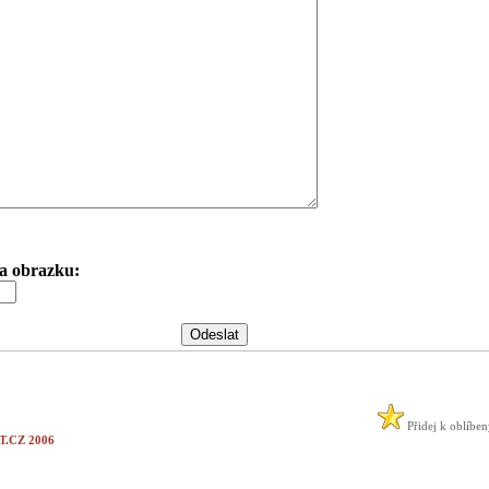
 na obrazku:
Přidej k oblíbe
.CZ 2006