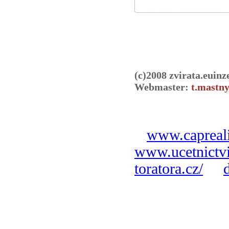
(c)2008 zvirata.euinz
Webmaster:
t.mastny
www.capreali
www.ucetnictvi
toratora.cz/