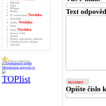
Nábytek
Práce
PCBazar
Text odpověd
Reality
Novinka
EU nemovitosti
Seznamka
Novinka
Služby
Sport
Novinka
Stroje
Inzerce zvířat
Ostatní
Dotazy, připomínky, stížnosti
Výměna ikonek, reklamy
atlas psů
Přidej k oblíbeným
Opište číslo 