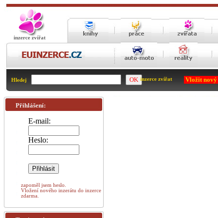
inzerce zvířat
Vložit nový
inzerce zvířat
Hledej
Přihlášení:
E-mail:
Heslo:
zapoměl jsem heslo.
Vložení nového inzerátu do inzerce
zdarma.