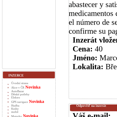
abastecer y sati
medicamentos q
el número de s
confirme su pa
Inzerát vlože
Cena:
40
Jméno:
Marc
Lokalita:
Bře
INZERCE
Úvodní strana
Novinka
Akce v ČR
AutoBazar
Dětské potřeby
Elektro
Novinka
GPS navigace
Odpověď na inzerát
Hudba
Knihy
mobil
Váš e-mail:
Novinka
Motorky