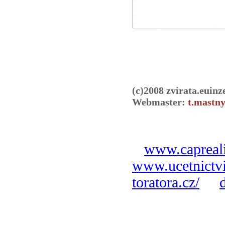
(c)2008 zvirata.euinz
Webmaster:
t.mastny
www.capreali
www.ucetnictvi
toratora.cz/