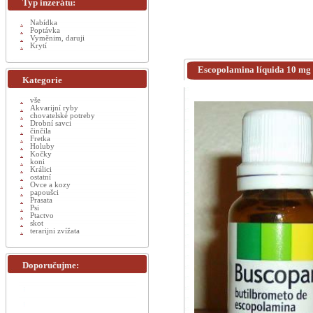
Typ inzerátu:
Nabídka
Poptávka
Vyměnim, daruji
Krytí
Escopolamina líquida 10 mg 
Kategorie
vše
Akvarijní ryby
chovatelské potreby
Drobní savci
činčila
Fretka
Holuby
Kočky
koni
Králici
ostatní
Ovce a kozy
papoušci
Prasata
Psi
Ptactvo
skot
terarijni zvížata
Doporučujme: