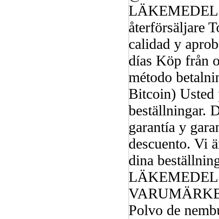
LÄKEMEDEL FR
återförsäljare 
calidad y apro
días Köp från o
método betalnin
Bitcoin) Usted
beställningar. 
garantía y gara
descuento. Vi är
dina beställn
LÄKEMEDEL 
VARUMÄRKE
Polvo de nembu