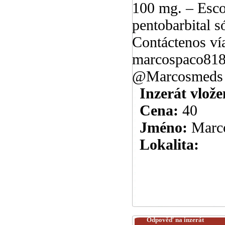
100 mg. – Esc
pentobarbital 
Contáctenos vía
marcospaco818
@Marcosmeds
Inzerát vlože
Cena:
40
Jméno:
Marc
Lokalita:
Odpověď na inzerát