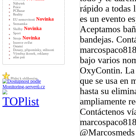
Nábytek
rápido a todas 
Práce
PCBazar
Reality
es un evento es
Novinka
EU nemovitosti
Seznamka
Aceptamos bañ
Novinka
Služby
Sport
bandejas. Contá
Novinka
Stroje
Inzerce zvířat
Ostatní
marcospaco818
Dotazy, připomínky, stížnosti
Výměna ikonek, reklamy
bajo varios no
atlas psů
OxyContin. La 
que se usa en m
Přidej k oblíbeným
hasta su elimi
ampliamente re
Contáctenos vía
marcospaco818
@Marcosmed