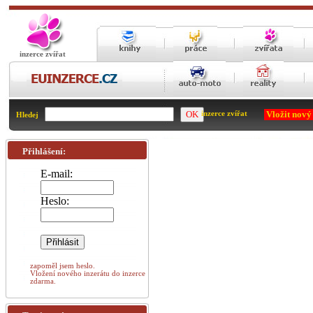
inzerce zvířat
Vložit nový
inzerce zvířat
Hledej
Přihlášení:
E-mail:
Heslo:
zapoměl jsem heslo.
Vložení nového inzerátu do inzerce
zdarma.