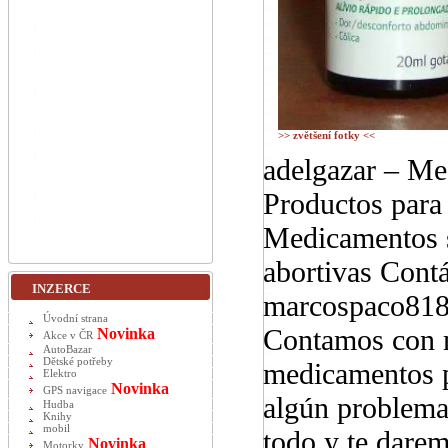
>> zvětšení fotky <<
adelgazar – Me
Productos para
Medicamentos s
abortivas Contá
INZERCE
marcospaco81
Úvodní strana
Contamos con m
Novinka
Akce v ČR
AutoBazar
Dětské potřeby
medicamentos pa
Elektro
Novinka
GPS navigace
algún problema
Hudba
Knihy
mobil
todo y te darem
Novinka
Motorky