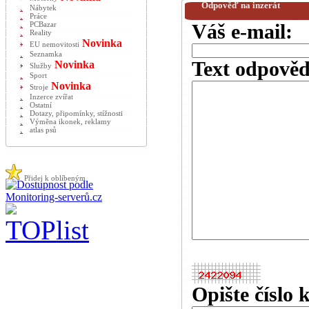
Odpověď na inzerát
Nábytek
Práce
PCBazar
Váš e-mail:
Reality
Novinka
EU nemovitosti
Seznamka
Text odpověd
Novinka
Služby
Sport
Novinka
Stroje
Inzerce zvířat
Ostatní
Dotazy, připomínky, stížnosti
Výměna ikonek, reklamy
atlas psů
Přidej k oblíbeným
Opište číslo 