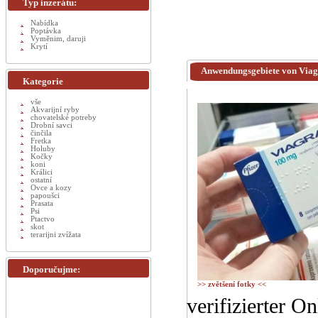
Typ inzerátu:
Nabídka
Poptávka
Vyměnim, daruji
Krytí
Anwendungsgebiete von Viag
Kategorie
vše
Akvarijní ryby
chovatelské potreby
Drobní savci
činčila
Fretka
Holuby
Kočky
koni
Králici
ostatní
Ovce a kozy
papoušci
Prasata
Psi
Ptactvo
skot
terarijni zvížata
Doporučujme:
>> zvětšení fotky <<
verifizierter O