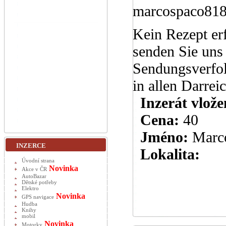
marcospaco818
Kein Rezept erf
senden Sie uns 
Sendungsverfo
in allen Darre
Inzerát vlože
Cena:
40
Jméno:
Marc
INZERCE
Lokalita:
Úvodní strana
Novinka
Akce v ČR
AutoBazar
Dětské potřeby
Elektro
Novinka
GPS navigace
Hudba
Knihy
mobil
Novinka
Motorky