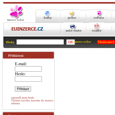
inzerce zvířat
Vložit nový
inzerce zvířat
Hledej
Přihlášení:
E-mail:
Heslo:
zapoměl jsem heslo.
Vložení nového inzerátu do inzerce
zdarma.