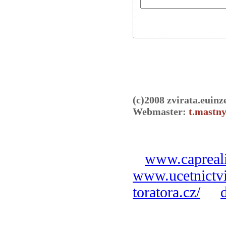
(c)2008 zvirata.euinz
Webmaster:
t.mastny
www.capreali
www.ucetnictvi
toratora.cz/