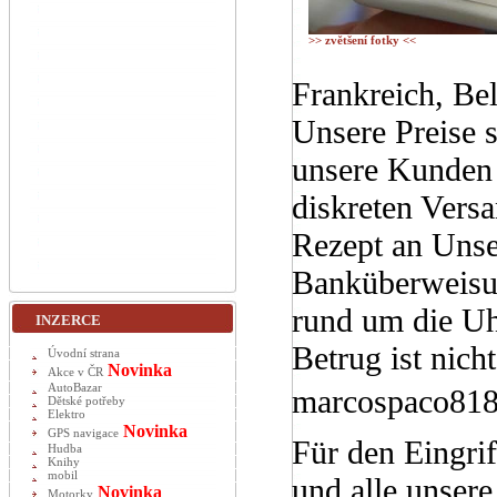
>> zvětšení fotky <<
Frankreich, Be
Unsere Preise s
unsere Kunden 
diskreten Versa
Rezept an Uns
Banküberweisun
rund um die Uhr
INZERCE
Betrug ist nich
Úvodní strana
Novinka
Akce v ČR
AutoBazar
marcospaco81
Dětské potřeby
Elektro
Novinka
GPS navigace
Für den Eingrif
Hudba
Knihy
mobil
und alle unser
Novinka
Motorky