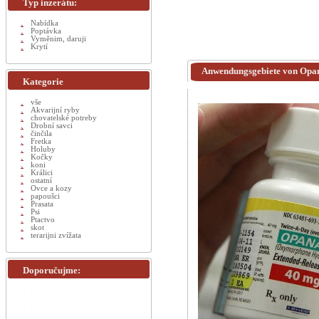
Typ inzerátu:
Nabídka
Poptávka
Vyměnim, daruji
Krytí
Anwendungsgebiete von Opan
Kategorie
vše
Akvarijní ryby
chovatelské potreby
Drobní savci
činčila
Fretka
Holuby
Kočky
koni
Králici
ostatní
Ovce a kozy
papoušci
Prasata
Psi
Ptactvo
skot
terarijni zvížata
Doporučujme: