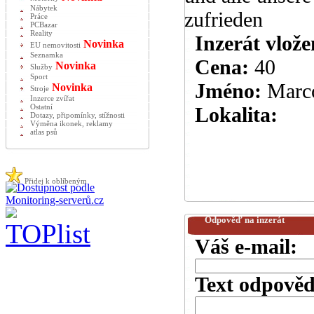
Nábytek
zufrieden
Práce
PCBazar
Reality
Inzerát vlože
Novinka
EU nemovitosti
Seznamka
Cena:
40
Novinka
Služby
Sport
Jméno:
Marc
Novinka
Stroje
Inzerce zvířat
Ostatní
Lokalita:
Dotazy, připomínky, stížnosti
Výměna ikonek, reklamy
atlas psů
Přidej k oblíbeným
Odpověď na inzerát
Váš e-mail:
Text odpověd