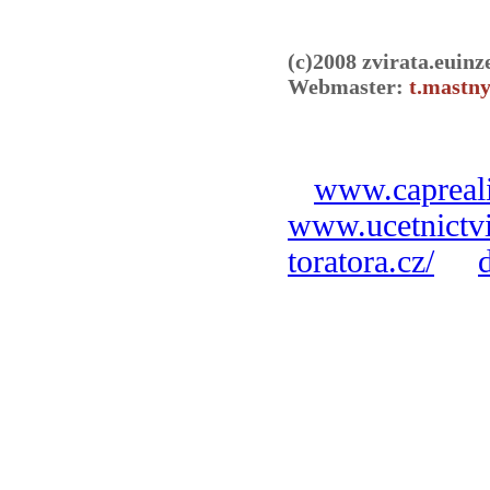
(c)2008 zvirata.euinz
Webmaster:
t.mastny
www.capreali
www.ucetnictvi
toratora.cz/