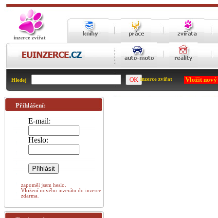
inzerce zvířat
Vložit nový
inzerce zvířat
Hledej
Přihlášení:
E-mail:
Heslo:
zapoměl jsem heslo.
Vložení nového inzerátu do inzerce
zdarma.